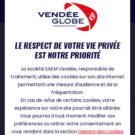
dans le domaine de la protection des données à caractère personnel :
https://www.cnil.fr/fr
NOS PARTENAIRES
LE RESPECT DE VOTRE VIE PRIVÉE
EST NOTRE PRIORITÉ
PARTENAIRE TITRE
La société SAEM Vendée, responsable de
traitement, utilise des cookies sur son site internet
permettant une mesure d'audience et de la
fréquentation.
PARTENAIRE MAJEUR
En cas de refus de certains cookies, votre
expérience sur notre site pourrait être altérée.
Vous pourrez à tout moment modifier vos
préférences ou retirer votre consentement en
vous rendant dans la section
Gestion des cookies