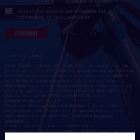
Vendée, société organisatrice du Vendée Globe
Je souhaite recevoir les actualités des
partenaires de la SAEM Vendée
S'INSCRIRE
* Champs obligatoires
Conformément au règlement (UE) n° 2016/679, dit règlement général sur la
protection des données (RGPD), nous vous rappelons que vous bénéficiez d'un
droit d'accès, de rectification, d'opposition, de suppression, de portabilité, de
limitation des traitements et de définition de directives post mortem des
informations vous concernant. Vous pouvez exercer ces droits, à tout moment,
par voie électronique ou postale, aux coordonnées suivantes : SAEM Vendée -
38 Rue du Maréchal Foch - 85923 LA ROCHE SUR YON Cedex 9 -
sebastien.martin@vendeeglobe.fr
.
Vous trouverez toutes les informations détaillées sur l'utilisation de vos
données personnelles et l’exercice des droits que vous avez au sujet des
informations vous concernant en cliquant sur ce lien :
Politique de
confidentialité
.
Si vous estimez, après nous avoir contactés, que vos droits sur vos données ne
sont pas respectés, vous disposez également du droit à déposer une
réclamation ou une plainte auprès de la CNIL, autorité de contrôle compétente