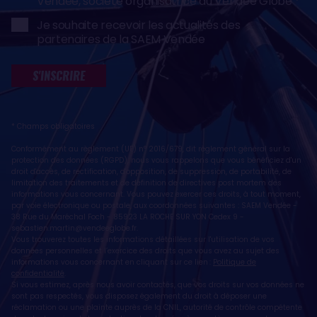
Vendée, société organisatrice du Vendée Globe
Je souhaite recevoir les actualités des
partenaires de la SAEM Vendée
S'INSCRIRE
* Champs obligatoires
Conformément au règlement (UE) n° 2016/679, dit règlement général sur la
protection des données (RGPD), nous vous rappelons que vous bénéficiez d'un
droit d'accès, de rectification, d'opposition, de suppression, de portabilité, de
limitation des traitements et de définition de directives post mortem des
informations vous concernant. Vous pouvez exercer ces droits, à tout moment,
par voie électronique ou postale, aux coordonnées suivantes : SAEM Vendée -
38 Rue du Maréchal Foch - 85923 LA ROCHE SUR YON Cedex 9 -
sebastien.martin@vendeeglobe.fr
.
Vous trouverez toutes les informations détaillées sur l'utilisation de vos
données personnelles et l’exercice des droits que vous avez au sujet des
informations vous concernant en cliquant sur ce lien :
Politique de
confidentialité
.
Si vous estimez, après nous avoir contactés, que vos droits sur vos données ne
sont pas respectés, vous disposez également du droit à déposer une
réclamation ou une plainte auprès de la CNIL, autorité de contrôle compétente