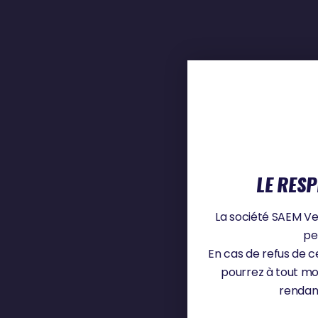
LE RESP
La société SAEM Ven
pe
En cas de refus de c
pourrez à tout mo
rendan