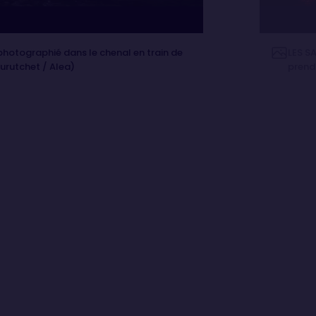
photographié dans le chenal en train de
LES S
urutchet / Alea)
prendr