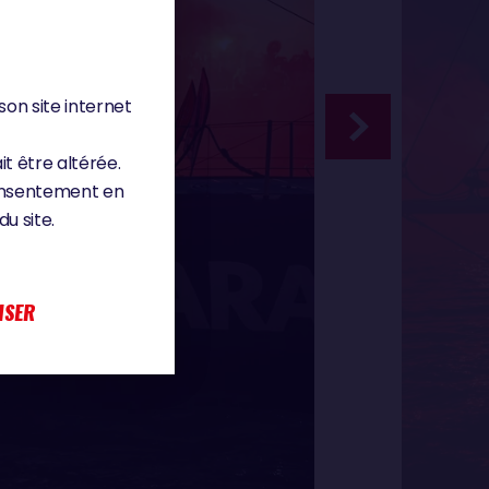
son site internet
it être altérée.
consentement en
u site.
ISER