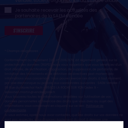
Vendée, société organisatrice du Vendée Globe
Je souhaite recevoir les actualités des
partenaires de la SAEM Vendée
S'INSCRIRE
* Champs obligatoires
Conformément au règlement (UE) n° 2016/679, dit règlement général sur la
protection des données (RGPD), nous vous rappelons que vous bénéficiez d'un
droit d'accès, de rectification, d'opposition, de suppression, de portabilité, de
limitation des traitements et de définition de directives post mortem des
informations vous concernant. Vous pouvez exercer ces droits, à tout moment,
par voie électronique ou postale, aux coordonnées suivantes : SAEM Vendée -
38 Rue du Maréchal Foch - 85923 LA ROCHE SUR YON Cedex 9 -
sebastien.martin@vendeeglobe.fr
.
Vous trouverez toutes les informations détaillées sur l'utilisation de vos
données personnelles et l’exercice des droits que vous avez au sujet des
informations vous concernant en cliquant sur ce lien :
Politique de
confidentialité
.
Si vous estimez, après nous avoir contactés, que vos droits sur vos données ne
sont pas respectés, vous disposez également du droit à déposer une
réclamation ou une plainte auprès de la CNIL, autorité de contrôle compétente