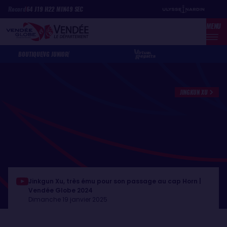
Aller
Panneau de gestion des cookies
Record
64
J
19
H
22
MIN
49
SEC
au
MENU
contenu
principal
BOUTIQUE
VG JUNIOR
JINGKUN XU
Jinkgun Xu, très ému pour son passage au cap Horn |
Vendée Globe 2024
Dimanche 19 janvier 2025