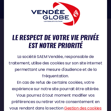
dans le domaine de la protection des données à caractère personnel :
https://www.cnil.fr/fr
NOS PARTENAIRES
LE RESPECT DE VOTRE VIE PRIVÉE
EST NOTRE PRIORITÉ
PARTENAIRE TITRE
La société SAEM Vendée, responsable de
traitement, utilise des cookies sur son site internet
permettant une mesure d'audience et de la
fréquentation.
PARTENAIRE MAJEUR
En cas de refus de certains cookies, votre
expérience sur notre site pourrait être altérée.
Vous pourrez à tout moment modifier vos
préférences ou retirer votre consentement en
vous rendant dans la section
Gestion des cookies