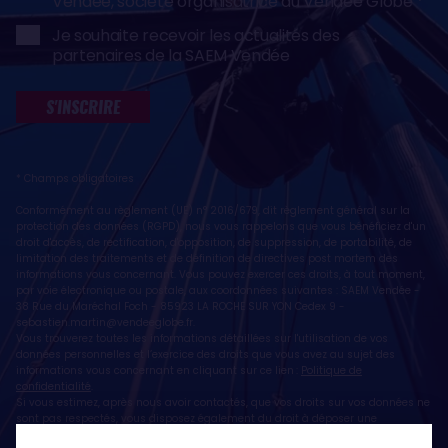
Vendée, société organisatrice du Vendée Globe
Je souhaite recevoir les actualités des
partenaires de la SAEM Vendée
S'INSCRIRE
* Champs obligatoires
Conformément au règlement (UE) n° 2016/679, dit règlement général sur la
protection des données (RGPD), nous vous rappelons que vous bénéficiez d'un
droit d'accès, de rectification, d'opposition, de suppression, de portabilité, de
limitation des traitements et de définition de directives post mortem des
informations vous concernant. Vous pouvez exercer ces droits, à tout moment,
par voie électronique ou postale, aux coordonnées suivantes : SAEM Vendée -
38 Rue du Maréchal Foch - 85923 LA ROCHE SUR YON Cedex 9 -
sebastien.martin@vendeeglobe.fr
.
Vous trouverez toutes les informations détaillées sur l'utilisation de vos
données personnelles et l’exercice des droits que vous avez au sujet des
informations vous concernant en cliquant sur ce lien :
Politique de
confidentialité
.
Si vous estimez, après nous avoir contactés, que vos droits sur vos données ne
sont pas respectés, vous disposez également du droit à déposer une
réclamation ou une plainte auprès de la CNIL, autorité de contrôle compétente