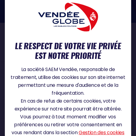
dans le domaine de la protection des données à caractère personnel :
https://www.cnil.fr/fr
NOS PARTENAIRES
LE RESPECT DE VOTRE VIE PRIVÉE
EST NOTRE PRIORITÉ
PARTENAIRE TITRE
La société SAEM Vendée, responsable de
traitement, utilise des cookies sur son site internet
permettant une mesure d'audience et de la
fréquentation.
PARTENAIRE MAJEUR
En cas de refus de certains cookies, votre
expérience sur notre site pourrait être altérée.
Vous pourrez à tout moment modifier vos
préférences ou retirer votre consentement en
vous rendant dans la section
Gestion des cookies