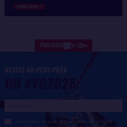
THOMAS RUYANT
PARTAGER
RESTEZ AU PLUS PRÈS
DU #VG2028
Mon
email
Je souhaite recevoir les actualités de la SAEM