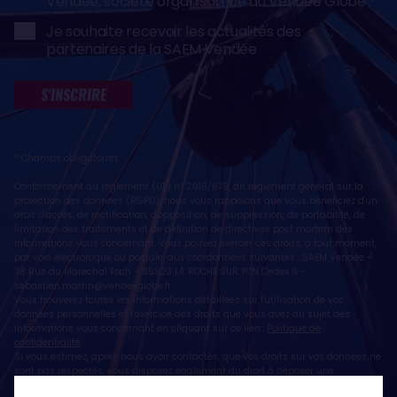
Vendée, société organisatrice du Vendée Globe
Je souhaite recevoir les actualités des
partenaires de la SAEM Vendée
S'INSCRIRE
* Champs obligatoires
Conformément au règlement (UE) n° 2016/679, dit règlement général sur la
protection des données (RGPD), nous vous rappelons que vous bénéficiez d'un
droit d'accès, de rectification, d'opposition, de suppression, de portabilité, de
limitation des traitements et de définition de directives post mortem des
informations vous concernant. Vous pouvez exercer ces droits, à tout moment,
par voie électronique ou postale, aux coordonnées suivantes : SAEM Vendée -
38 Rue du Maréchal Foch - 85923 LA ROCHE SUR YON Cedex 9 -
sebastien.martin@vendeeglobe.fr
.
Vous trouverez toutes les informations détaillées sur l'utilisation de vos
données personnelles et l’exercice des droits que vous avez au sujet des
informations vous concernant en cliquant sur ce lien :
Politique de
confidentialité
.
Si vous estimez, après nous avoir contactés, que vos droits sur vos données ne
sont pas respectés, vous disposez également du droit à déposer une
réclamation ou une plainte auprès de la CNIL, autorité de contrôle compétente