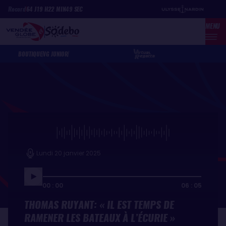
Aller
Panneau de gestion des cookies
Record
64
J
19
H
22
MIN
49
SEC
au
MENU
contenu
principal
BOUTIQUE
VG JUNIOR
Lundi 20 janvier 2025
00 : 00
06 : 05
THOMAS RUYANT: « IL EST TEMPS DE
RAMENER LES BATEAUX À L’ÉCURIE »