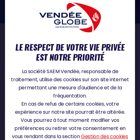
dans le domaine de la protection des données à caractère personnel :
https://www.cnil.fr/fr
NOS PARTENAIRES
LE RESPECT DE VOTRE VIE PRIVÉE
EST NOTRE PRIORITÉ
PARTENAIRE TITRE
La société SAEM Vendée, responsable de
traitement, utilise des cookies sur son site internet
permettant une mesure d'audience et de la
fréquentation.
PARTENAIRE MAJEUR
En cas de refus de certains cookies, votre
expérience sur notre site pourrait être altérée.
Vous pourrez à tout moment modifier vos
préférences ou retirer votre consentement en
vous rendant dans la section
Gestion des cookies