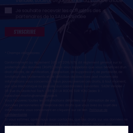
Vendée, société organisatrice du Vendée Globe
Je souhaite recevoir les actualités des
partenaires de la SAEM Vendée
S'INSCRIRE
* Champs obligatoires
Conformément au règlement (UE) n° 2016/679, dit règlement général sur la
protection des données (RGPD), nous vous rappelons que vous bénéficiez d'un
droit d'accès, de rectification, d'opposition, de suppression, de portabilité, de
limitation des traitements et de définition de directives post mortem des
informations vous concernant. Vous pouvez exercer ces droits, à tout moment,
par voie électronique ou postale, aux coordonnées suivantes : SAEM Vendée -
38 Rue du Maréchal Foch - 85923 LA ROCHE SUR YON Cedex 9 -
sebastien.martin@vendeeglobe.fr
.
Vous trouverez toutes les informations détaillées sur l'utilisation de vos
données personnelles et l’exercice des droits que vous avez au sujet des
informations vous concernant en cliquant sur ce lien :
Politique de
confidentialité
.
Si vous estimez, après nous avoir contactés, que vos droits sur vos données ne
sont pas respectés, vous disposez également du droit à déposer une
réclamation ou une plainte auprès de la CNIL, autorité de contrôle compétente