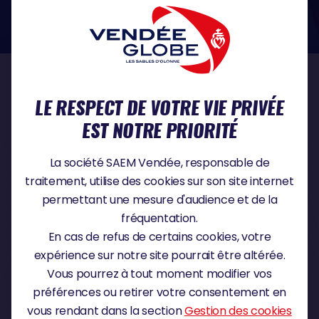
dans le domaine de la protection des données à caractère personnel :
https://www.cnil.fr/fr
NOS PARTENAIRES
LE RESPECT DE VOTRE VIE PRIVÉE
EST NOTRE PRIORITÉ
PARTENAIRE TITRE
La société SAEM Vendée, responsable de
traitement, utilise des cookies sur son site internet
permettant une mesure d'audience et de la
fréquentation.
PARTENAIRE MAJEUR
En cas de refus de certains cookies, votre
expérience sur notre site pourrait être altérée.
Vous pourrez à tout moment modifier vos
préférences ou retirer votre consentement en
vous rendant dans la section
Gestion des cookies