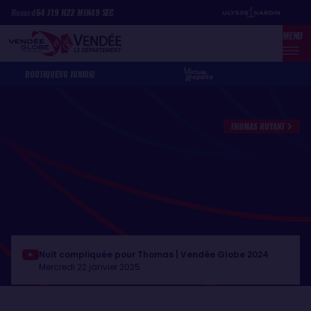
Aller
Panneau de gestion des cookies
Record
64
J
19
H
22
MIN
49
SEC
au
MENU
contenu
principal
BOUTIQUE
VG JUNIOR
THOMAS RUYANT
Nuit compliquée pour Thomas | Vendée Globe 2024
Mercredi 22 janvier 2025