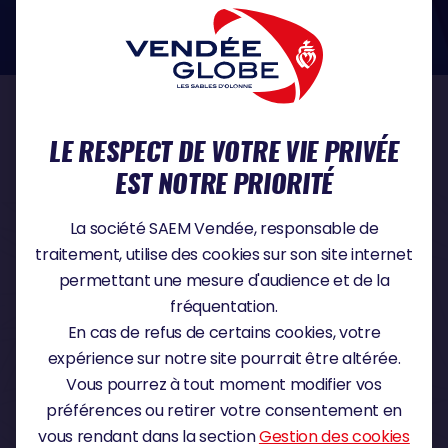
dans le domaine de la protection des données à caractère personnel :
https://www.cnil.fr/fr
NOS PARTENAIRES
LE RESPECT DE VOTRE VIE PRIVÉE
EST NOTRE PRIORITÉ
PARTENAIRE TITRE
La société SAEM Vendée, responsable de
traitement, utilise des cookies sur son site internet
permettant une mesure d'audience et de la
fréquentation.
PARTENAIRE MAJEUR
En cas de refus de certains cookies, votre
expérience sur notre site pourrait être altérée.
Vous pourrez à tout moment modifier vos
préférences ou retirer votre consentement en
vous rendant dans la section
Gestion des cookies