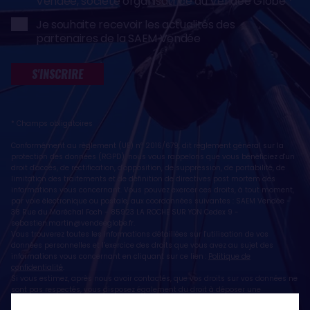
Vendée, société organisatrice du Vendée Globe
Je souhaite recevoir les actualités des
partenaires de la SAEM Vendée
S'INSCRIRE
* Champs obligatoires
Conformément au règlement (UE) n° 2016/679, dit règlement général sur la
protection des données (RGPD), nous vous rappelons que vous bénéficiez d'un
droit d'accès, de rectification, d'opposition, de suppression, de portabilité, de
limitation des traitements et de définition de directives post mortem des
informations vous concernant. Vous pouvez exercer ces droits, à tout moment,
par voie électronique ou postale, aux coordonnées suivantes : SAEM Vendée -
38 Rue du Maréchal Foch - 85923 LA ROCHE SUR YON Cedex 9 -
sebastien.martin@vendeeglobe.fr
.
Vous trouverez toutes les informations détaillées sur l'utilisation de vos
données personnelles et l’exercice des droits que vous avez au sujet des
informations vous concernant en cliquant sur ce lien :
Politique de
confidentialité
.
Si vous estimez, après nous avoir contactés, que vos droits sur vos données ne
sont pas respectés, vous disposez également du droit à déposer une
réclamation ou une plainte auprès de la CNIL, autorité de contrôle compétente