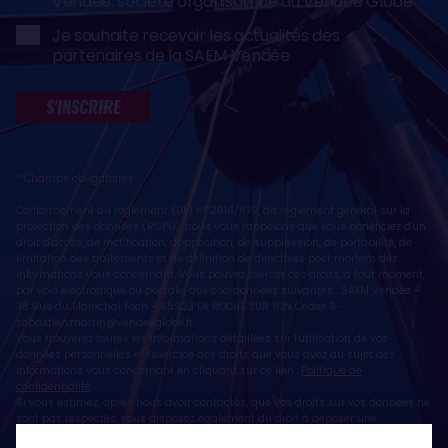
Vendée, société organisatrice du Vendée Globe
Je souhaite recevoir les actualités des
partenaires de la SAEM Vendée
S'INSCRIRE
* Champs obligatoires
Conformément au règlement (UE) n° 2016/679, dit règlement général sur la
protection des données (RGPD), nous vous rappelons que vous bénéficiez d'un
droit d'accès, de rectification, d'opposition, de suppression, de portabilité, de
limitation des traitements et de définition de directives post mortem des
informations vous concernant. Vous pouvez exercer ces droits, à tout moment,
par voie électronique ou postale, aux coordonnées suivantes : SAEM Vendée -
38 Rue du Maréchal Foch - 85923 LA ROCHE SUR YON Cedex 9 -
sebastien.martin@vendeeglobe.fr
.
Vous trouverez toutes les informations détaillées sur l'utilisation de vos
données personnelles et l’exercice des droits que vous avez au sujet des
informations vous concernant en cliquant sur ce lien :
Politique de
confidentialité
.
Si vous estimez, après nous avoir contactés, que vos droits sur vos données ne
sont pas respectés, vous disposez également du droit à déposer une
réclamation ou une plainte auprès de la CNIL, autorité de contrôle compétente