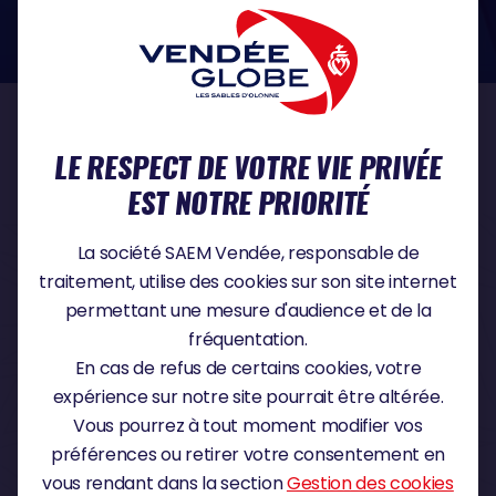
dans le domaine de la protection des données à caractère personnel :
https://www.cnil.fr/fr
NOS PARTENAIRES
LE RESPECT DE VOTRE VIE PRIVÉE
EST NOTRE PRIORITÉ
PARTENAIRE TITRE
La société SAEM Vendée, responsable de
traitement, utilise des cookies sur son site internet
permettant une mesure d'audience et de la
fréquentation.
PARTENAIRE MAJEUR
En cas de refus de certains cookies, votre
expérience sur notre site pourrait être altérée.
Vous pourrez à tout moment modifier vos
préférences ou retirer votre consentement en
vous rendant dans la section
Gestion des cookies