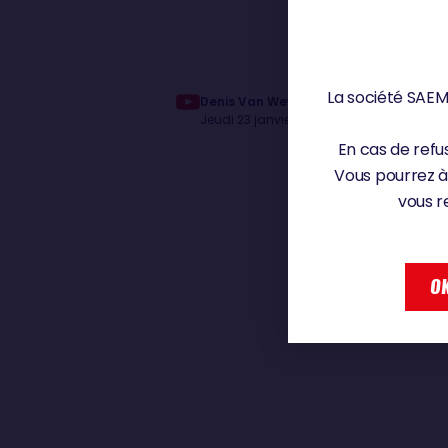
La société SAEM 
Denis Van Weynbergh aperçoit la Cord
Jeudi 23 janvier 2025
En cas de refus
Vous pourrez à
vous r
OK