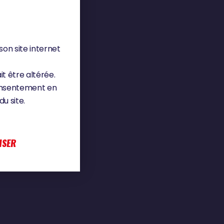
son site internet
it être altérée.
consentement en
u site.
ISER