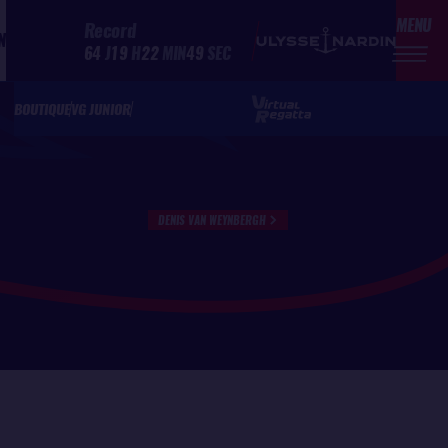
MENU
Record
N
64
J
19
H
22
MIN
49
SEC
BOUTIQUE
VG JUNIOR
DENIS VAN WEYNBERGH