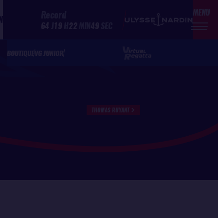
MENU
Record
N
64
J
19
H
22
MIN
49
SEC
BOUTIQUE
VG JUNIOR
THOMAS RUYANT