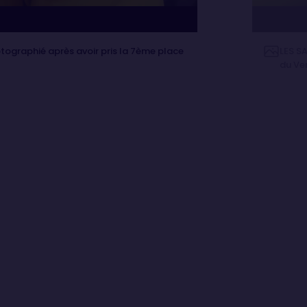
ographié après avoir pris la 7ème place
LES S
du Ve