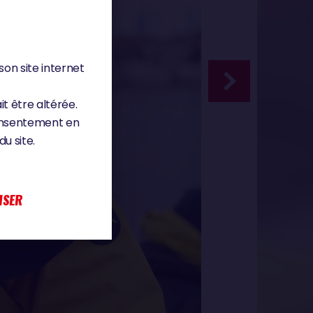
son site internet
it être altérée.
consentement en
u site.
ISER