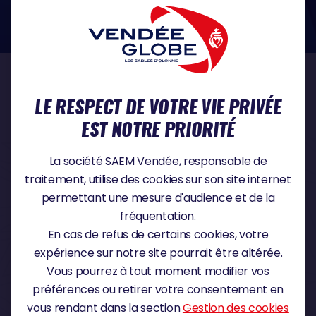
dans le domaine de la protection des données à caractère personnel :
https://www.cnil.fr/fr
NOS PARTENAIRES
LE RESPECT DE VOTRE VIE PRIVÉE
EST NOTRE PRIORITÉ
PARTENAIRE TITRE
La société SAEM Vendée, responsable de
traitement, utilise des cookies sur son site internet
permettant une mesure d'audience et de la
fréquentation.
PARTENAIRE MAJEUR
En cas de refus de certains cookies, votre
expérience sur notre site pourrait être altérée.
Vous pourrez à tout moment modifier vos
préférences ou retirer votre consentement en
vous rendant dans la section
Gestion des cookies