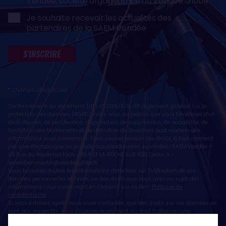
Vendée, société organisatrice du Vendée Globe
Je souhaite recevoir les actualités des
partenaires de la SAEM Vendée
S'INSCRIRE
* Champs obligatoires
Conformément au règlement (UE) n° 2016/679, dit règlement général sur la
protection des données (RGPD), nous vous rappelons que vous bénéficiez d'un
droit d'accès, de rectification, d'opposition, de suppression, de portabilité, de
limitation des traitements et de définition de directives post mortem des
informations vous concernant. Vous pouvez exercer ces droits, à tout moment,
par voie électronique ou postale, aux coordonnées suivantes : SAEM Vendée -
38 Rue du Maréchal Foch - 85923 LA ROCHE SUR YON Cedex 9 -
sebastien.martin@vendeeglobe.fr
.
Vous trouverez toutes les informations détaillées sur l'utilisation de vos
données personnelles et l’exercice des droits que vous avez au sujet des
informations vous concernant en cliquant sur ce lien :
Politique de
confidentialité
.
Si vous estimez, après nous avoir contactés, que vos droits sur vos données ne
sont pas respectés, vous disposez également du droit à déposer une
réclamation ou une plainte auprès de la CNIL, autorité de contrôle compétente