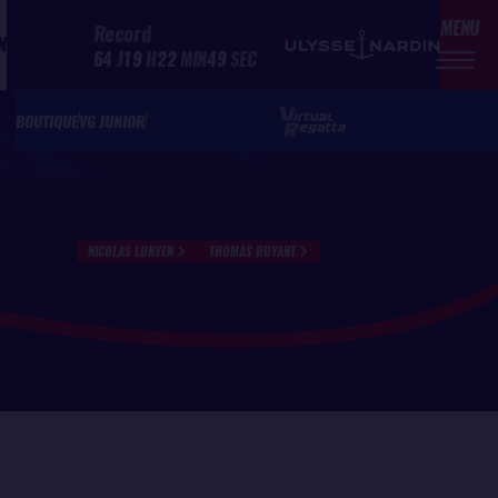
MENU
Record
N
64
J
19
H
22
MIN
49
SEC
BOUTIQUE
VG JUNIOR
NICOLAS LUNVEN
THOMAS RUYANT