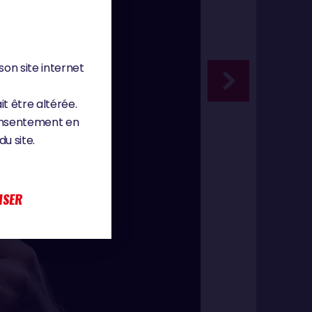
son site internet
it être altérée.
consentement en
u site.
ISER