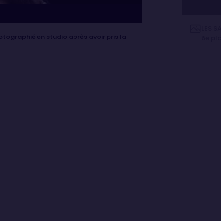
LES S
tographié en studio après avoir pris la
6e pla