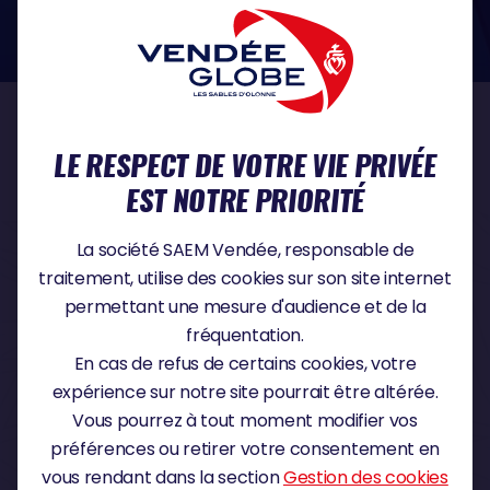
dans le domaine de la protection des données à caractère personnel :
https://www.cnil.fr/fr
NOS PARTENAIRES
LE RESPECT DE VOTRE VIE PRIVÉE
EST NOTRE PRIORITÉ
PARTENAIRE TITRE
La société SAEM Vendée, responsable de
traitement, utilise des cookies sur son site internet
permettant une mesure d'audience et de la
fréquentation.
PARTENAIRE MAJEUR
En cas de refus de certains cookies, votre
expérience sur notre site pourrait être altérée.
Vous pourrez à tout moment modifier vos
préférences ou retirer votre consentement en
vous rendant dans la section
Gestion des cookies