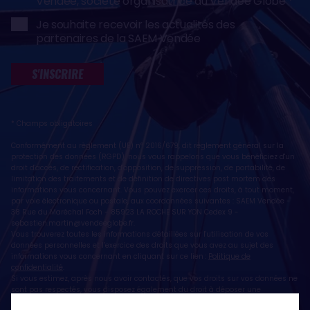
Vendée, société organisatrice du Vendée Globe
Je souhaite recevoir les actualités des
partenaires de la SAEM Vendée
S'INSCRIRE
* Champs obligatoires
Conformément au règlement (UE) n° 2016/679, dit règlement général sur la
protection des données (RGPD), nous vous rappelons que vous bénéficiez d'un
droit d'accès, de rectification, d'opposition, de suppression, de portabilité, de
limitation des traitements et de définition de directives post mortem des
informations vous concernant. Vous pouvez exercer ces droits, à tout moment,
par voie électronique ou postale, aux coordonnées suivantes : SAEM Vendée -
38 Rue du Maréchal Foch - 85923 LA ROCHE SUR YON Cedex 9 -
sebastien.martin@vendeeglobe.fr
.
Vous trouverez toutes les informations détaillées sur l'utilisation de vos
données personnelles et l’exercice des droits que vous avez au sujet des
informations vous concernant en cliquant sur ce lien :
Politique de
confidentialité
.
Si vous estimez, après nous avoir contactés, que vos droits sur vos données ne
sont pas respectés, vous disposez également du droit à déposer une
réclamation ou une plainte auprès de la CNIL, autorité de contrôle compétente