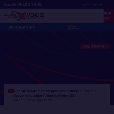
Aller
Panneau de gestion des cookies
Record
64
J
19
H
22
MIN
49
SEC
au
MENU
contenu
principal
BOUTIQUE
VG JUNIOR
ISABELLE JOSCHKE
Une vie à bord compliquée ces derniers jours pour
Isabelle Joschke | Vendée Globe 2024
Dimanche 26 janvier 2025