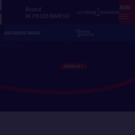
MENU
Record
N
64
J
19
H
22
MIN
49
SEC
BOUTIQUE
VG JUNIOR
JINGKUN XU