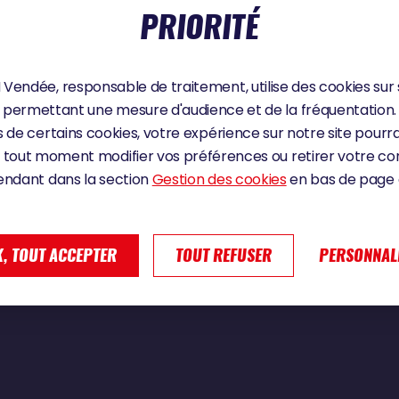
PRIORITÉ
Vendée, responsable de traitement, utilise des cookies sur 
u | Vendée Globe 2024
permettant une mesure d'audience et de la fréquentation.
 de certains cookies, votre expérience sur notre site pourra
 tout moment modifier vos préférences ou retirer votre 
endant dans la section
Gestion des cookies
en bas de page d
, TOUT ACCEPTER
TOUT REFUSER
PERSONNAL