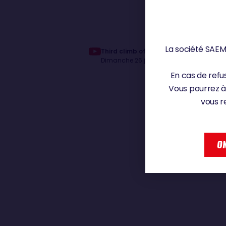
La société SAEM 
Third climb of the mast for Jingkun X
Dimanche 26 janvier 2025
En cas de refus
Vous pourrez à
vous r
OK