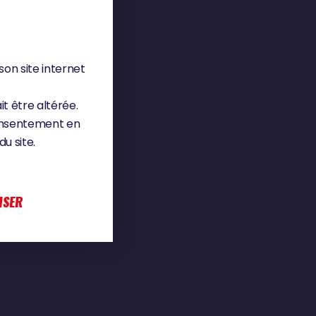
son site internet
it être altérée.
consentement en
u site.
ISER