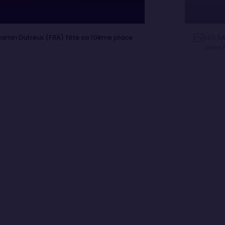
jamin Dutreux (FRA) fête sa 10ème place
LES S
dans l