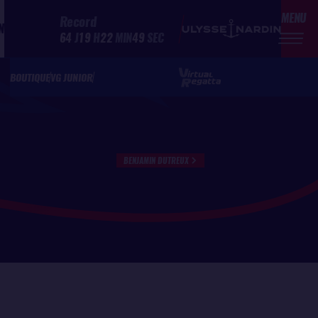
MENU
Record
N
64
J
19
H
22
MIN
49
SEC
BOUTIQUE
VG JUNIOR
BENJAMIN DUTREUX