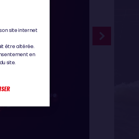
son site internet
it être altérée.
consentement en
u site.
ISER