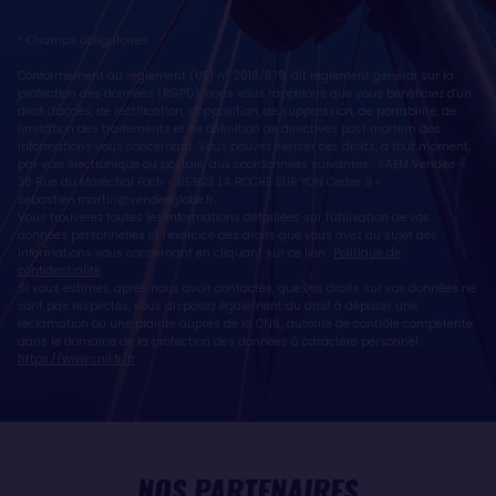
* Champs obligatoires
Conformément au règlement (UE) n° 2016/679, dit règlement général sur la
protection des données (RGPD), nous vous rappelons que vous bénéficiez d'un
droit d'accès, de rectification, d'opposition, de suppression, de portabilité, de
limitation des traitements et de définition de directives post mortem des
informations vous concernant. Vous pouvez exercer ces droits, à tout moment,
par voie électronique ou postale, aux coordonnées suivantes : SAEM Vendée -
38 Rue du Maréchal Foch - 85923 LA ROCHE SUR YON Cedex 9 -
sebastien.martin@vendeeglobe.fr
.
Vous trouverez toutes les informations détaillées sur l'utilisation de vos
données personnelles et l’exercice des droits que vous avez au sujet des
informations vous concernant en cliquant sur ce lien :
Politique de
confidentialité
.
Si vous estimez, après nous avoir contactés, que vos droits sur vos données ne
sont pas respectés, vous disposez également du droit à déposer une
réclamation ou une plainte auprès de la CNIL, autorité de contrôle compétente
dans le domaine de la protection des données à caractère personnel :
https://www.cnil.fr/fr
NOS PARTENAIRES