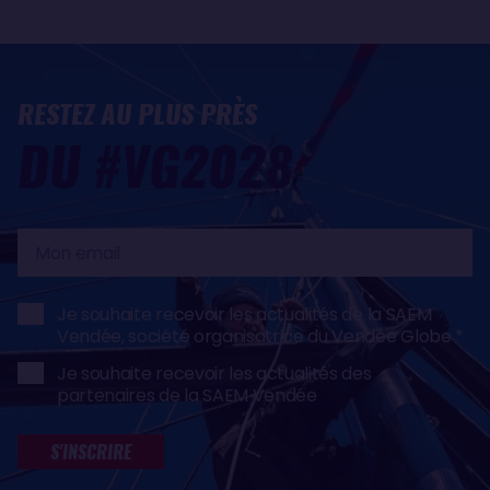
RESTEZ AU PLUS PRÈS
DU #VG2028
Mon
email
Je souhaite recevoir les actualités de la SAEM
Vendée, société organisatrice du Vendée Globe
Je souhaite recevoir les actualités des
partenaires de la SAEM Vendée
S'INSCRIRE