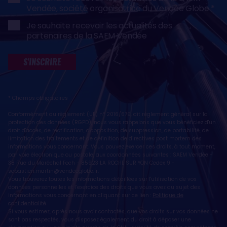
Vendée, société organisatrice du Vendée Globe
Je souhaite recevoir les actualités des
partenaires de la SAEM Vendée
S'INSCRIRE
* Champs obligatoires
Conformément au règlement (UE) n° 2016/679, dit règlement général sur la
protection des données (RGPD), nous vous rappelons que vous bénéficiez d'un
droit d'accès, de rectification, d'opposition, de suppression, de portabilité, de
limitation des traitements et de définition de directives post mortem des
informations vous concernant. Vous pouvez exercer ces droits, à tout moment,
par voie électronique ou postale, aux coordonnées suivantes : SAEM Vendée -
38 Rue du Maréchal Foch - 85923 LA ROCHE SUR YON Cedex 9 -
sebastien.martin@vendeeglobe.fr
.
Vous trouverez toutes les informations détaillées sur l'utilisation de vos
données personnelles et l’exercice des droits que vous avez au sujet des
informations vous concernant en cliquant sur ce lien :
Politique de
confidentialité
.
Si vous estimez, après nous avoir contactés, que vos droits sur vos données ne
sont pas respectés, vous disposez également du droit à déposer une