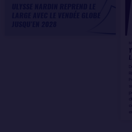
ULYSSE NARDIN REPREND LE
LARGE AVEC LE VENDÉE GLOBE
JUSQU’EN 2028
M
Y
L
D
R
P
s
p
d
c
e