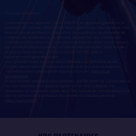
* Champs obligatoires
Conformément au règlement (UE) n° 2016/679, dit règlement général sur la
protection des données (RGPD), nous vous rappelons que vous bénéficiez d'un
droit d'accès, de rectification, d'opposition, de suppression, de portabilité, de
limitation des traitements et de définition de directives post mortem des
informations vous concernant. Vous pouvez exercer ces droits, à tout moment,
par voie électronique ou postale, aux coordonnées suivantes : SAEM Vendée -
38 Rue du Maréchal Foch - 85923 LA ROCHE SUR YON Cedex 9 -
sebastien.martin@vendeeglobe.fr
.
Vous trouverez toutes les informations détaillées sur l'utilisation de vos
données personnelles et l’exercice des droits que vous avez au sujet des
informations vous concernant en cliquant sur ce lien :
Politique de
confidentialité
.
Si vous estimez, après nous avoir contactés, que vos droits sur vos données ne
sont pas respectés, vous disposez également du droit à déposer une
réclamation ou une plainte auprès de la CNIL, autorité de contrôle compétente
dans le domaine de la protection des données à caractère personnel :
https://www.cnil.fr/fr