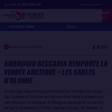
Aller
Panneau de gestion des cookies
Record
64
J
19
H
22
MIN
49
SEC
au
MENU
contenu
principal
BOUTIQUE
VG JUNIOR
Mardi 16 juin 2026
10:52
AMBROGIO BECCARIA REMPORTE LA
VENDÉE ARCTIQUE – LES SABLES
D’OLONNE
Ambrogio Beccaria a remporté la Vendée Arctique –
Les Sables d’Olonne au terme d’un final totalement
renversant. Le skipper d’Allagrande Mapei a franchi
la ligne d’arrivée à 03h07 après 8 jours, 14 heures, 5