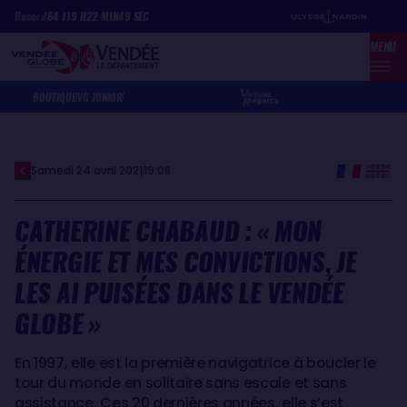
Aller
Panneau de gestion des cookies
Record
64
J
19
H
22
MIN
49
SEC
au
MENU
contenu
principal
BOUTIQUE
VG JUNIOR
Samedi 24 avril 2021
19:08
CATHERINE CHABAUD : « MON
ÉNERGIE ET MES CONVICTIONS, JE
LES AI PUISÉES DANS LE VENDÉE
GLOBE »
En 1997, elle est la première navigatrice à boucler le
tour du monde en solitaire sans escale et sans
assistance. Ces 20 dernières années, elle s’est