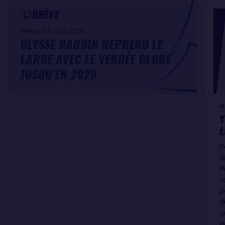
BRÈVE
Mercredi 5 août 2026
ULYSSE NARDIN REPREND LE
LARGE AVEC LE VENDÉE GLOBE
JUSQU’EN 2028
M
Y
L
D
R
P
s
p
d
c
e