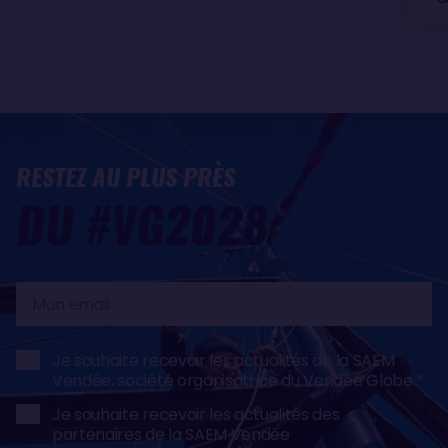
RESTEZ AU PLUS PRÈS
DU #VG2028
Mon
email
Je souhaite recevoir les actualités de la SAEM
Vendée, société organisatrice du Vendée Globe
Je souhaite recevoir les actualités des
partenaires de la SAEM Vendée