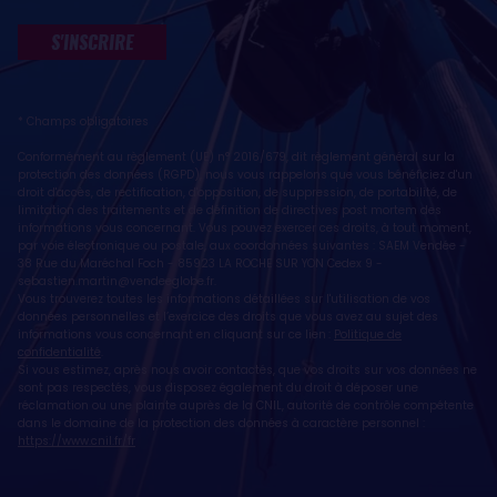
S'INSCRIRE
* Champs obligatoires
Conformément au règlement (UE) n° 2016/679, dit règlement général sur la
protection des données (RGPD), nous vous rappelons que vous bénéficiez d'un
droit d'accès, de rectification, d'opposition, de suppression, de portabilité, de
limitation des traitements et de définition de directives post mortem des
informations vous concernant. Vous pouvez exercer ces droits, à tout moment,
par voie électronique ou postale, aux coordonnées suivantes : SAEM Vendée -
38 Rue du Maréchal Foch - 85923 LA ROCHE SUR YON Cedex 9 -
sebastien.martin@vendeeglobe.fr
.
Vous trouverez toutes les informations détaillées sur l'utilisation de vos
données personnelles et l’exercice des droits que vous avez au sujet des
informations vous concernant en cliquant sur ce lien :
Politique de
confidentialité
.
Si vous estimez, après nous avoir contactés, que vos droits sur vos données ne
sont pas respectés, vous disposez également du droit à déposer une
réclamation ou une plainte auprès de la CNIL, autorité de contrôle compétente
dans le domaine de la protection des données à caractère personnel :
https://www.cnil.fr/fr