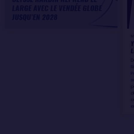
LARGE AVEC LE VENDÉE GLOBE
JUSQU’EN 2028
M
Y
L
D
R
P
s
p
d
c
e