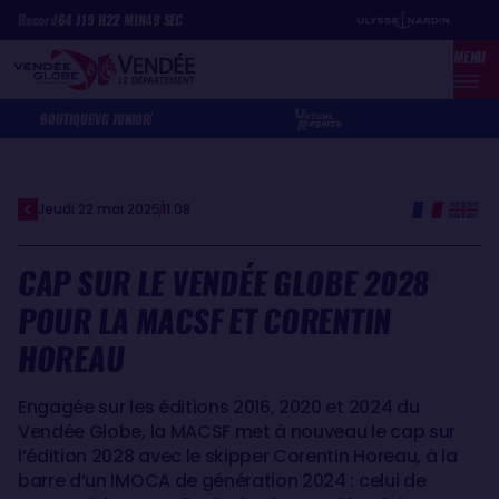
Aller
Panneau de gestion des cookies
Record
64
J
19
H
22
MIN
49
SEC
au
MENU
contenu
principal
BOUTIQUE
VG JUNIOR
Jeudi 22 mai 2025
11:08
CAP SUR LE VENDÉE GLOBE 2028
POUR LA MACSF ET CORENTIN
HOREAU
Engagée sur les éditions 2016, 2020 et 2024 du
Vendée Globe, la MACSF met à nouveau le cap sur
l’édition 2028 avec le skipper Corentin Horeau, à la
barre d’un IMOCA de génération 2024 : celui de