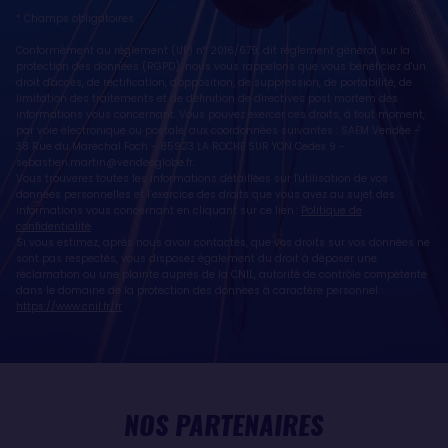
* Champs obligatoires
Conformément au règlement (UE) n° 2016/679, dit règlement général sur la
protection des données (RGPD), nous vous rappelons que vous bénéficiez d'un
droit d'accès, de rectification, d'opposition, de suppression, de portabilité, de
limitation des traitements et de définition de directives post mortem des
informations vous concernant. Vous pouvez exercer ces droits, à tout moment,
par voie électronique ou postale, aux coordonnées suivantes : SAEM Vendée -
38 Rue du Maréchal Foch - 85923 LA ROCHE SUR YON Cedex 9 -
sebastien.martin@vendeeglobe.fr
.
Vous trouverez toutes les informations détaillées sur l'utilisation de vos
données personnelles et l’exercice des droits que vous avez au sujet des
informations vous concernant en cliquant sur ce lien :
Politique de
confidentialité
.
Si vous estimez, après nous avoir contactés, que vos droits sur vos données ne
sont pas respectés, vous disposez également du droit à déposer une
réclamation ou une plainte auprès de la CNIL, autorité de contrôle compétente
dans le domaine de la protection des données à caractère personnel :
https://www.cnil.fr/fr
NOS PARTENAIRES