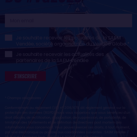
Mon
email
Je souhaite recevoir les actualités de la SAEM
Vendée, société organisatrice du Vendée Globe
Je souhaite recevoir les actualités des
partenaires de la SAEM Vendée
S'INSCRIRE
* Champs obligatoires
Conformément au règlement (UE) n° 2016/679, dit règlement général sur la
protection des données (RGPD), nous vous rappelons que vous bénéficiez d'un
droit d'accès, de rectification, d'opposition, de suppression, de portabilité, de
limitation des traitements et de définition de directives post mortem des
informations vous concernant. Vous pouvez exercer ces droits, à tout moment,
par voie électronique ou postale, aux coordonnées suivantes : SAEM Vendée -