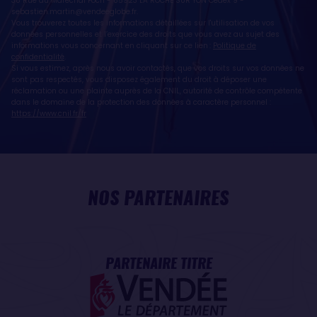
38 Rue du Maréchal Foch - 85923 LA ROCHE SUR YON Cedex 9 -
sebastien.martin@vendeeglobe.fr
.
Vous trouverez toutes les informations détaillées sur l'utilisation de vos
données personnelles et l’exercice des droits que vous avez au sujet des
informations vous concernant en cliquant sur ce lien :
Politique de
confidentialité
.
Si vous estimez, après nous avoir contactés, que vos droits sur vos données ne
sont pas respectés, vous disposez également du droit à déposer une
réclamation ou une plainte auprès de la CNIL, autorité de contrôle compétente
dans le domaine de la protection des données à caractère personnel :
https://www.cnil.fr/fr
NOS PARTENAIRES
PARTENAIRE TITRE