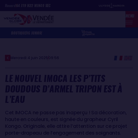
Aller
Panneau de gestion des cookies
Record
64
J
19
H
22
MIN
49
SEC
au
MENU
contenu
principal
BOUTIQUE
VG JUNIOR
Mercredi 4 juin 2025
09:56
LE NOUVEL IMOCA LES P’TITS
DOUDOUS D’ARMEL TRIPON EST À
L’EAU
Cet IMOCA ne passe pas inaperçu ! Sa décoration,
haute en couleurs, est signée du grapheur Cyril
Kongo. Originale, elle attire l’attention sur ce projet
porte-drapeau de l’engagement des soignants.