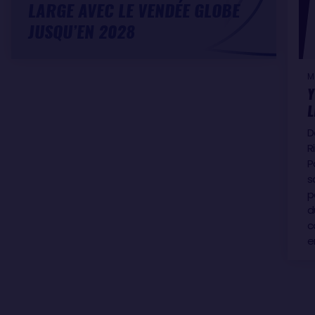
LARGE AVEC LE VENDÉE GLOBE
JUSQU’EN 2028
M
Y
L
D
R
P
s
p
d
c
e