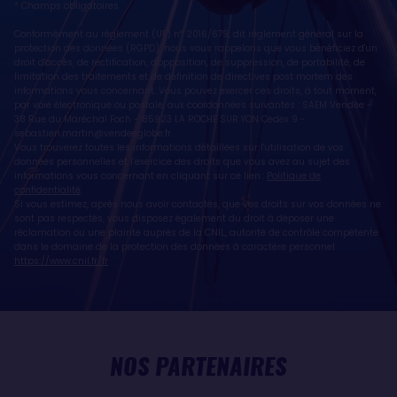
* Champs obligatoires
Conformément au règlement (UE) n° 2016/679, dit règlement général sur la
protection des données (RGPD), nous vous rappelons que vous bénéficiez d'un
droit d'accès, de rectification, d'opposition, de suppression, de portabilité, de
limitation des traitements et de définition de directives post mortem des
informations vous concernant. Vous pouvez exercer ces droits, à tout moment,
par voie électronique ou postale, aux coordonnées suivantes : SAEM Vendée -
38 Rue du Maréchal Foch - 85923 LA ROCHE SUR YON Cedex 9 -
sebastien.martin@vendeeglobe.fr
.
Vous trouverez toutes les informations détaillées sur l'utilisation de vos
données personnelles et l’exercice des droits que vous avez au sujet des
informations vous concernant en cliquant sur ce lien :
Politique de
confidentialité
.
Si vous estimez, après nous avoir contactés, que vos droits sur vos données ne
sont pas respectés, vous disposez également du droit à déposer une
réclamation ou une plainte auprès de la CNIL, autorité de contrôle compétente
dans le domaine de la protection des données à caractère personnel :
https://www.cnil.fr/fr
NOS PARTENAIRES