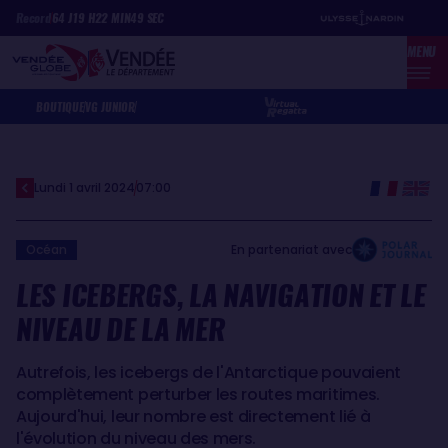
Aller
Panneau de gestion des cookies
Record
64
J
19
H
22
MIN
49
SEC
au
MENU
contenu
principal
BOUTIQUE
VG JUNIOR
Lundi 1 avril 2024
07:00
Océan
En partenariat avec
LES ICEBERGS, LA NAVIGATION ET LE
NIVEAU DE LA MER
Autrefois, les icebergs de l'Antarctique pouvaient
complètement perturber les routes maritimes.
Aujourd'hui, leur nombre est directement lié à
l'évolution du niveau des mers.