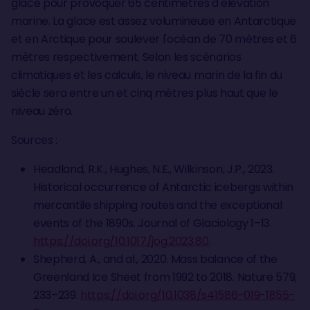
glace pour provoquer 65 centimètres d'élévation
marine. La glace est assez volumineuse en Antarctique
et en Arctique pour soulever l'océan de 70 mètres et 6
mètres respectivement. Selon les scénarios
climatiques et les calculs, le niveau marin de la fin du
siècle sera entre un et cinq mètres plus haut que le
niveau zéro.
Sources :
Headland, R.K., Hughes, N.E., Wilkinson, J.P., 2023.
Historical occurrence of Antarctic icebergs within
mercantile shipping routes and the exceptional
events of the 1890s. Journal of Glaciology 1–13.
https://doi.org/10.1017/jog.2023.80
.
Shepherd, A., and al., 2020. Mass balance of the
Greenland Ice Sheet from 1992 to 2018. Nature 579,
233–239.
https://doi.org/10.1038/s41586-019-1855-