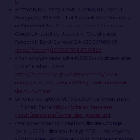
2
.
Hoffman, M.J., Asay-Davis, X., Price, S.F., Fyke, J.,
Perego, M., 2019. Effect of Subshelf Melt Variability
on Sea Level Rise Contribution From Thwaites
Glacier, Antarctica. Journal of Geophysical
Research: Earth Surface 124, e2019JF005155.
https://doi.org/10.1029/2019JF005155
.
NASA Analysis Sees Spike in 2023 Global Sea Level
Due to El Niño - NASA
https://www.nasa.gov/earth/oceans/nasa-
analysis-sees-spike-in-2023-global-sea-level-
due-to-el-nino
.
La fonte des glaces et l’élévation du niveau marin
— Planet-Terre,
https://planet-terre.ens-
lyon.fr/ressource/fonte-des-glaces.xml
.
Intergovernmental Panel on Climate Change
(IPCC), 2023. Climate Change 2021 – The Physical
Science Basis: Working Group I Contribution to the