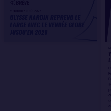
BRÈVE
Mercredi 5 août 2026
ULYSSE NARDIN REPREND LE
LARGE AVEC LE VENDÉE GLOBE
JUSQU’EN 2028
M
Y
L
D
R
P
s
p
d
c
e