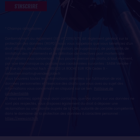
S'INSCRIRE
* Champs obligatoires
Conformément au règlement (UE) n° 2016/679, dit règlement général sur la
protection des données (RGPD), nous vous rappelons que vous bénéficiez d'un
droit d'accès, de rectification, d'opposition, de suppression, de portabilité, de
limitation des traitements et de définition de directives post mortem des
informations vous concernant. Vous pouvez exercer ces droits, à tout moment,
par voie électronique ou postale, aux coordonnées suivantes : SAEM Vendée -
38 Rue du Maréchal Foch - 85923 LA ROCHE SUR YON Cedex 9 -
sebastien.martin@vendeeglobe.fr
.
Vous trouverez toutes les informations détaillées sur l'utilisation de vos
données personnelles et l’exercice des droits que vous avez au sujet des
informations vous concernant en cliquant sur ce lien :
Politique de
confidentialité
.
Si vous estimez, après nous avoir contactés, que vos droits sur vos données ne
sont pas respectés, vous disposez également du droit à déposer une
réclamation ou une plainte auprès de la CNIL, autorité de contrôle compétente
dans le domaine de la protection des données à caractère personnel :
https://www.cnil.fr/fr