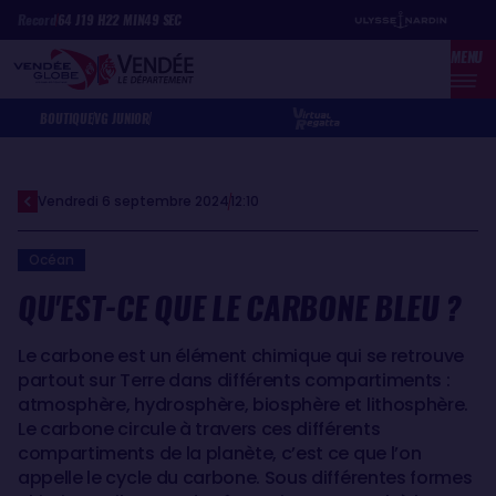
Aller
Panneau de gestion des cookies
Record
64
J
19
H
22
MIN
49
SEC
au
MENU
contenu
principal
BOUTIQUE
VG JUNIOR
Vendredi 6 septembre 2024
12:10
Océan
QU'EST-CE QUE LE CARBONE BLEU ?
Le carbone est un élément chimique qui se retrouve
partout sur Terre dans différents compartiments :
atmosphère, hydrosphère, biosphère et lithosphère.
Le carbone circule à travers ces différents
compartiments de la planète, c’est ce que l’on
appelle le cycle du carbone. Sous différentes formes