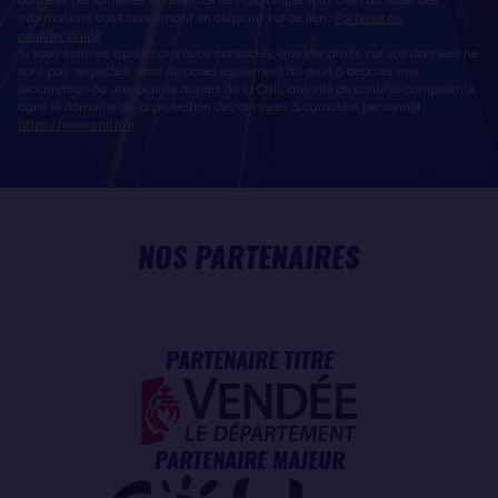
données personnelles et l’exercice des droits que vous avez au sujet des
informations vous concernant en cliquant sur ce lien :
Politique de
confidentialité
.
Si vous estimez, après nous avoir contactés, que vos droits sur vos données ne
sont pas respectés, vous disposez également du droit à déposer une
réclamation ou une plainte auprès de la CNIL, autorité de contrôle compétente
dans le domaine de la protection des données à caractère personnel :
https://www.cnil.fr/fr
NOS PARTENAIRES
PARTENAIRE TITRE
PARTENAIRE MAJEUR