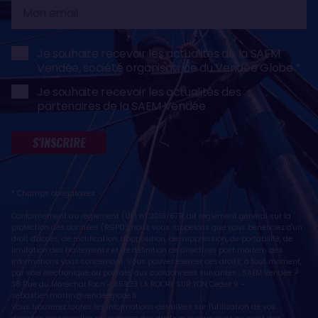
Mon
email
Je souhaite recevoir les actualités de la SAEM
Vendée, société organisatrice du Vendée Globe
Je souhaite recevoir les actualités des
partenaires de la SAEM Vendée
S'INSCRIRE
* Champs obligatoires
Conformément au règlement (UE) n° 2016/679, dit règlement général sur la
protection des données (RGPD), nous vous rappelons que vous bénéficiez d'un
droit d'accès, de rectification, d'opposition, de suppression, de portabilité, de
limitation des traitements et de définition de directives post mortem des
informations vous concernant. Vous pouvez exercer ces droits, à tout moment,
par voie électronique ou postale, aux coordonnées suivantes : SAEM Vendée -
38 Rue du Maréchal Foch - 85923 LA ROCHE SUR YON Cedex 9 -
sebastien.martin@vendeeglobe.fr
.
Vous trouverez toutes les informations détaillées sur l'utilisation de vos