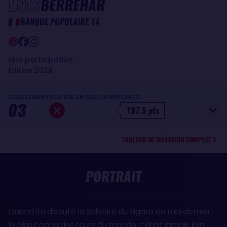
Loïs
BERREHAR
BANQUE POPULAIRE 14
1ère participation
Édition 2028
CLASSEMENT
COURSE EN SOLITAIRE
POINTS
03
197.5 pts
TABLEAU DE SÉLECTION COMPLET
PORTRAIT
Quand il a disputé la Solitaire du Figaro en mai dernier,
le plus connu des tours du monde n’était jamais loin