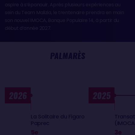
aspire à s’épanouir. Après plusieurs expériences au
sein du Team Malizia, le trentenaire prendra en main
son nouvel IMOCA, Banque Populaire 14, à partir du
début d’année 2027.
PALMARÈS
2026
2025
La Solitaire du Figaro
Transat
Paprec
(IMOCA
5e
3e