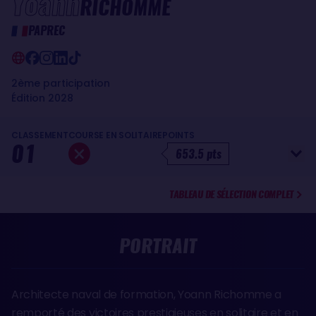
Yoann
RICHOMME
PAPREC
2ème participation
Édition 2028
CLASSEMENT
COURSE EN SOLITAIRE
POINTS
01
653.5 pts
TABLEAU DE SÉLECTION COMPLET
PORTRAIT
Architecte naval de formation, Yoann Richomme a
remporté des victoires prestigieuses en solitaire et en