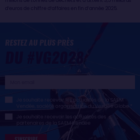
millions de tonnes de déchets et a atteint 3,5 milliards
d’euros de chiffre d’affaires en fin d’année 2025.
RESTEZ AU PLUS PRÈS
DU #VG2028
Mon
email
Je souhaite recevoir les actualités de la SAEM
Vendée, société organisatrice du Vendée Globe
Je souhaite recevoir les actualités des
partenaires de la SAEM Vendée
S'INSCRIRE