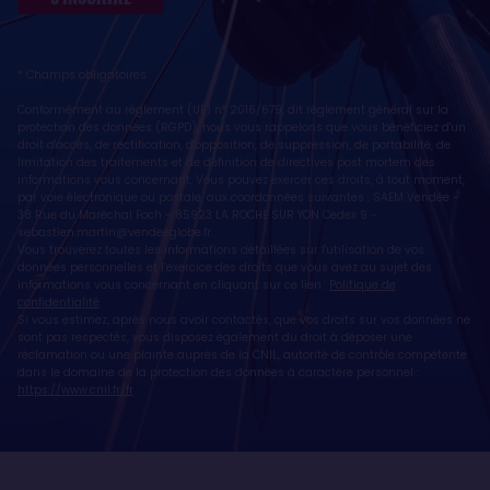
* Champs obligatoires
Conformément au règlement (UE) n° 2016/679, dit règlement général sur la
protection des données (RGPD), nous vous rappelons que vous bénéficiez d'un
droit d'accès, de rectification, d'opposition, de suppression, de portabilité, de
limitation des traitements et de définition de directives post mortem des
informations vous concernant. Vous pouvez exercer ces droits, à tout moment,
par voie électronique ou postale, aux coordonnées suivantes : SAEM Vendée -
38 Rue du Maréchal Foch - 85923 LA ROCHE SUR YON Cedex 9 -
sebastien.martin@vendeeglobe.fr
.
Vous trouverez toutes les informations détaillées sur l'utilisation de vos
données personnelles et l’exercice des droits que vous avez au sujet des
informations vous concernant en cliquant sur ce lien :
Politique de
confidentialité
.
Si vous estimez, après nous avoir contactés, que vos droits sur vos données ne
sont pas respectés, vous disposez également du droit à déposer une
réclamation ou une plainte auprès de la CNIL, autorité de contrôle compétente
dans le domaine de la protection des données à caractère personnel :
https://www.cnil.fr/fr