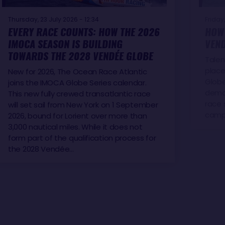
Thursday, 23 July 2026 - 12:34
Friday,
EVERY RACE COUNTS: HOW THE 2026
HOW 
IMOCA SEASON IS BUILDING
VEND
TOWARDS THE 2028 VENDÉE GLOBE
Talen
place
New for 2026, The Ocean Race Atlantic
Globe
joins the IMOCA Globe Series calendar.
demon
This new fully crewed transatlantic race
race 
will set sail from New York on 1 September
camp
2026, bound for Lorient over more than
3,000 nautical miles. While it does not
form part of the qualification process for
the 2028 Vendée…