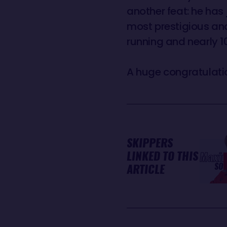
another feat: he has
most prestigious and
running and nearly 1
A huge congratulati
SKIPPERS
LINKED TO THIS
Maxi
SO
ARTICLE