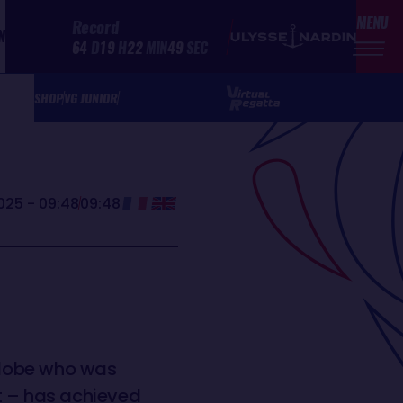
MENU
Record
N
64
D
19
H
22
MIN
49
SEC
SHOP
VG JUNIOR
025 - 09:48
09:48
Globe who was
t – has achieved