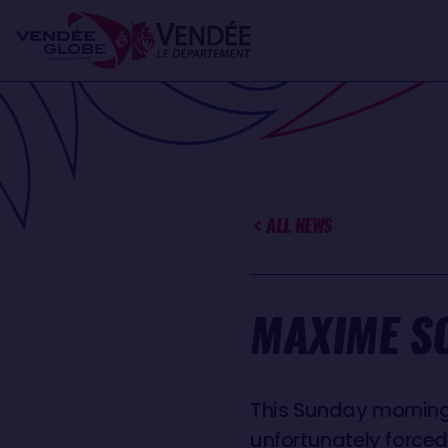
Skip
Cookies management panel
to
main
content
ALL NEWS
MAXIME SO
This Sunday morning
unfortunately forced