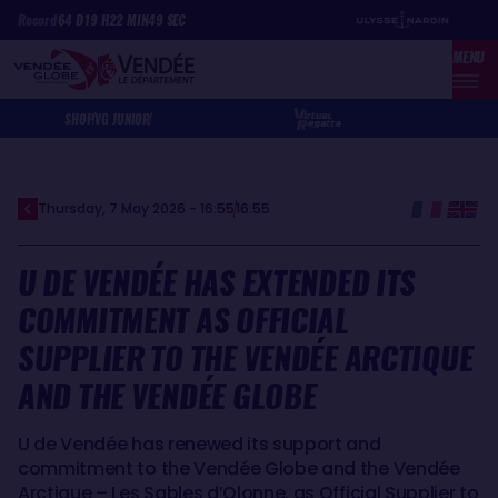
Skip
Cookies management panel
Record
64
D
19
H
22
MIN
49
SEC
to
MENU
main
content
SHOP
VG JUNIOR
Thursday, 7 May 2026 - 16:55
16:55
U DE VENDÉE HAS EXTENDED ITS
COMMITMENT AS OFFICIAL
SUPPLIER TO THE VENDÉE ARCTIQUE
AND THE VENDÉE GLOBE
U de Vendée has renewed its support and
commitment to the Vendée Globe and the Vendée
Arctique – Les Sables d’Olonne, as Official Supplier to