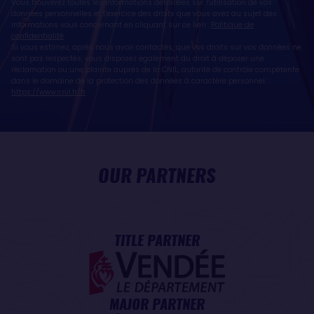
Vous trouverez toutes les informations détaillées sur l'utilisation de vos
données personnelles et l’exercice des droits que vous avez au sujet des
informations vous concernant en cliquant sur ce lien :
Politique de
confidentialité
.
Si vous estimez, après nous avoir contactés, que vos droits sur vos données ne
sont pas respectés, vous disposez également du droit à déposer une
réclamation ou une plainte auprès de la CNIL, autorité de contrôle compétente
dans le domaine de la protection des données à caractère personnel :
https://www.cnil.fr/fr
OUR PARTNERS
TITLE PARTNER
MAJOR PARTNER