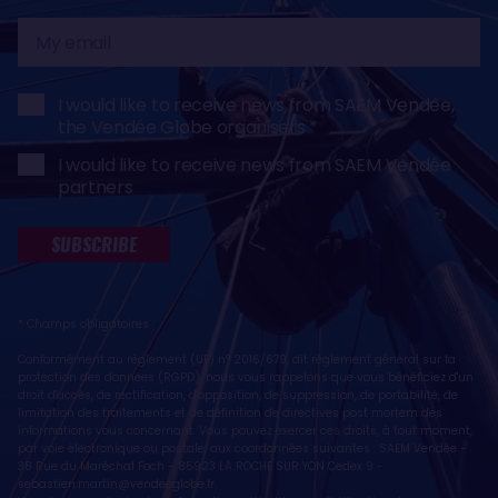
My
email
I would like to receive news from SAEM Vendée,
the Vendée Globe organisers
I would like to receive news from SAEM Vendée
partners
SUBSCRIBE
* Champs obligatoires
Conformément au règlement (UE) n° 2016/679, dit règlement général sur la
protection des données (RGPD), nous vous rappelons que vous bénéficiez d'un
droit d'accès, de rectification, d'opposition, de suppression, de portabilité, de
limitation des traitements et de définition de directives post mortem des
informations vous concernant. Vous pouvez exercer ces droits, à tout moment,
par voie électronique ou postale, aux coordonnées suivantes : SAEM Vendée -
38 Rue du Maréchal Foch - 85923 LA ROCHE SUR YON Cedex 9 -
sebastien.martin@vendeeglobe.fr
.