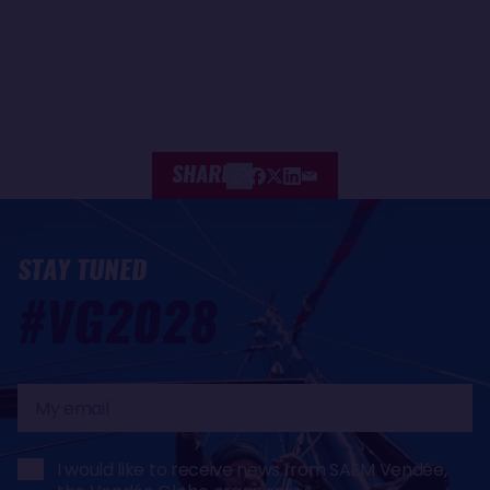
SHARE
STAY TUNED
#VG2028
My
email
I would like to receive news from SAEM Vendée,