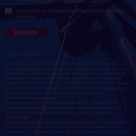
the Vendée Globe organisers
I would like to receive news from SAEM Vendée
partners
SUBSCRIBE
* Champs obligatoires
Conformément au règlement (UE) n° 2016/679, dit règlement général sur la
protection des données (RGPD), nous vous rappelons que vous bénéficiez d'un
droit d'accès, de rectification, d'opposition, de suppression, de portabilité, de
limitation des traitements et de définition de directives post mortem des
informations vous concernant. Vous pouvez exercer ces droits, à tout moment,
par voie électronique ou postale, aux coordonnées suivantes : SAEM Vendée -
38 Rue du Maréchal Foch - 85923 LA ROCHE SUR YON Cedex 9 -
sebastien.martin@vendeeglobe.fr
.
Vous trouverez toutes les informations détaillées sur l'utilisation de vos
données personnelles et l’exercice des droits que vous avez au sujet des
informations vous concernant en cliquant sur ce lien :
Politique de
confidentialité
.
Si vous estimez, après nous avoir contactés, que vos droits sur vos données ne
sont pas respectés, vous disposez également du droit à déposer une
réclamation ou une plainte auprès de la CNIL, autorité de contrôle compétente