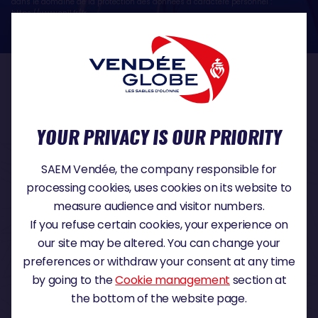
dans le domaine de la protection des données à caractère personnel :
https://www.cnil.fr/fr
OUR PARTNERS
YOUR PRIVACY IS OUR PRIORITY
TITLE PARTNER
SAEM Vendée, the company responsible for
processing cookies, uses cookies on its website to
measure audience and visitor numbers.
If you refuse certain cookies, your experience on
MAJOR PARTNER
our site may be altered. You can change your
preferences or withdraw your consent at any time
by going to the
Cookie management
section at
the bottom of the website page.