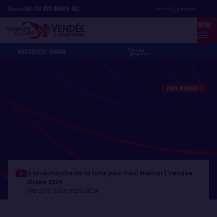
Aller
Panneau de gestion des cookies
Record
64
J
19
H
22
MIN
49
SEC
au
MENU
contenu
principal
BOUTIQUE
VG JUNIOR
PAUL MEILHAT
À la recherche de la fuite pour Paul Meilhat | Vendée
Globe 2024
Mardi 17 décembre 2024