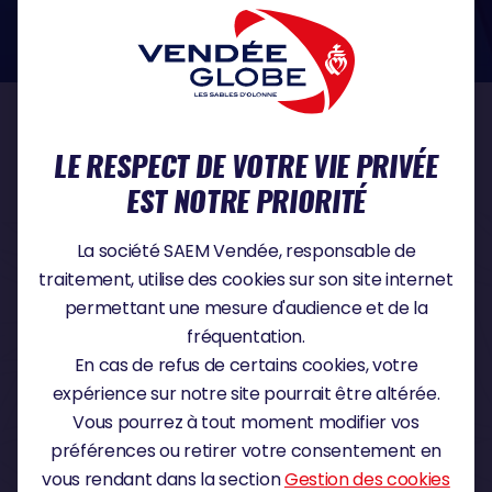
dans le domaine de la protection des données à caractère personnel :
https://www.cnil.fr/fr
NOS PARTENAIRES
LE RESPECT DE VOTRE VIE PRIVÉE
EST NOTRE PRIORITÉ
PARTENAIRE TITRE
La société SAEM Vendée, responsable de
traitement, utilise des cookies sur son site internet
permettant une mesure d'audience et de la
fréquentation.
PARTENAIRE MAJEUR
En cas de refus de certains cookies, votre
expérience sur notre site pourrait être altérée.
Vous pourrez à tout moment modifier vos
préférences ou retirer votre consentement en
vous rendant dans la section
Gestion des cookies