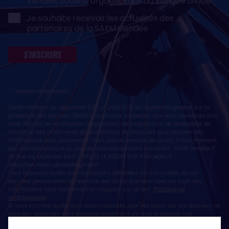
Vendée, société organisatrice du Vendée Globe
Je souhaite recevoir les actualités des
partenaires de la SAEM Vendée
S'INSCRIRE
* Champs obligatoires
Conformément au règlement (UE) n° 2016/679, dit règlement général sur la
protection des données (RGPD), nous vous rappelons que vous bénéficiez d'un
droit d'accès, de rectification, d'opposition, de suppression, de portabilité, de
limitation des traitements et de définition de directives post mortem des
informations vous concernant. Vous pouvez exercer ces droits, à tout moment,
par voie électronique ou postale, aux coordonnées suivantes : SAEM Vendée -
38 Rue du Maréchal Foch - 85923 LA ROCHE SUR YON Cedex 9 -
sebastien.martin@vendeeglobe.fr
.
Vous trouverez toutes les informations détaillées sur l'utilisation de vos
données personnelles et l’exercice des droits que vous avez au sujet des
informations vous concernant en cliquant sur ce lien :
Politique de
confidentialité
.
Si vous estimez, après nous avoir contactés, que vos droits sur vos données ne
sont pas respectés, vous disposez également du droit à déposer une
réclamation ou une plainte auprès de la CNIL, autorité de contrôle compétente