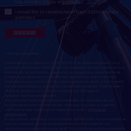
the Vendée Globe organisers
I would like to receive news from SAEM Vendée
partners
SUBSCRIBE
* Champs obligatoires
Conformément au règlement (UE) n° 2016/679, dit règlement général sur la
protection des données (RGPD), nous vous rappelons que vous bénéficiez d'un
droit d'accès, de rectification, d'opposition, de suppression, de portabilité, de
limitation des traitements et de définition de directives post mortem des
informations vous concernant. Vous pouvez exercer ces droits, à tout moment,
par voie électronique ou postale, aux coordonnées suivantes : SAEM Vendée -
38 Rue du Maréchal Foch - 85923 LA ROCHE SUR YON Cedex 9 -
sebastien.martin@vendeeglobe.fr
.
Vous trouverez toutes les informations détaillées sur l'utilisation de vos
données personnelles et l’exercice des droits que vous avez au sujet des
informations vous concernant en cliquant sur ce lien :
Politique de
confidentialité
.
Si vous estimez, après nous avoir contactés, que vos droits sur vos données ne
sont pas respectés, vous disposez également du droit à déposer une
réclamation ou une plainte auprès de la CNIL, autorité de contrôle compétente