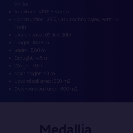
Vallée II
Architect : VPLP – Verdier
Construction : 2015, CDK Technologies, Port-La-
Forêt
Launch date : 09 Juin 2015
Lenght : 18,28 m
Beam : 5,80 m
Draught : 4,5 m
Weight : 6,5 t
Mast height : 29 m
Upwind sail area : 300 m2
Downwind sail area : 600 m2