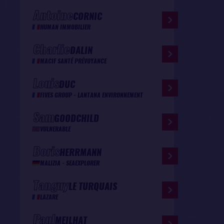
Antoine
CORNIC
HUMAN IMMOBILIER
Charlie
DALIN
MACIF SANTÉ PRÉVOYANCE
Louis
DUC
FIVES GROUP - LANTANA ENVIRONNEMENT
Sam
GOODCHILD
VULNERABLE
Boris
HERRMANN
MALIZIA - SEAEXPLORER
Tanguy
LE TURQUAIS
LAZARE
Paul
MEILHAT