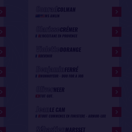
Conrad
COLMAN
MS AMLIN
Clarisse
CRÉMER
L'OCCITANE EN PROVENCE
Violette
DORANGE
DEVENIR
Benjamin
FERRÉ
MONNOYEUR - DUO FOR A JOB
Oliver
HEER
TUT GUT.
Jean
LE CAM
TOUT COMMENCE EN FINISTERE - ARMOR-LUX
Sébastien
MARSSET