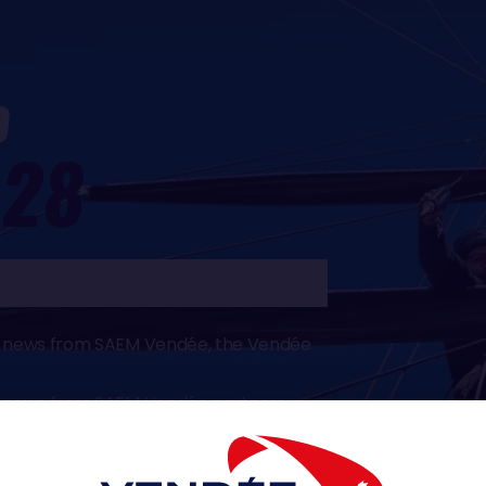
D
28
ive news from SAEM Vendée, the Vendée
ive news from SAEM Vendée partners