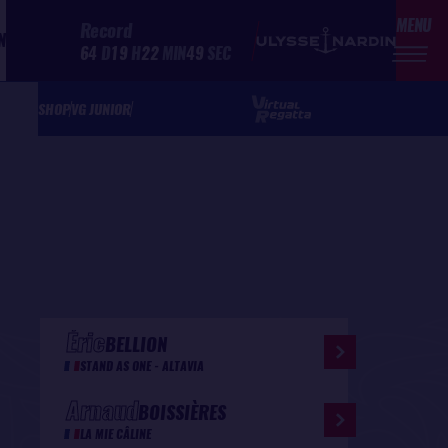
MENU
Record
N
64
D
19
H
22
MIN
49
SEC
SHOP
VG JUNIOR
Éric
BELLION
STAND AS ONE - ALTAVIA
Arnaud
BOISSIÈRES
LA MIE CÂLINE