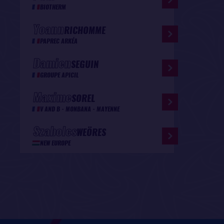
BIOTHERM
Yoann
RICHOMME
PAPREC ARKÉA
Damien
SEGUIN
GROUPE APICIL
Maxime
SOREL
V AND B - MONBANA - MAYENNE
Szabolcs
WEÖRES
NEW EUROPE