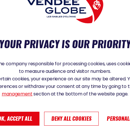
16/679, dit règlement général sur la protection des données (RGPD), nous vous rappe
n, de suppression, de portabilité, de limitation des traitements et de définition de dire
 ces droits, à tout moment, par voie électronique ou postale, aux coordonnées suivan
YOUR PRIVACY IS OUR PRIORIT
 YON Cedex 9 -
sebastien.martin@vendeeglobe.fr
.
 détaillées sur l'utilisation de vos données personnelles et l’exercice des droits que 
en :
Politique de confidentialité
.
ntactés, que vos droits sur vos données ne sont pas respectés, vous disposez égaleme
la CNIL, autorité de contrôle compétente dans le domaine de la protection des donné
e company responsible for processing cookies, uses cookie
to measure audience and visitor numbers.
certain cookies, your experience on our site may be altered.
erences or withdraw your consent at any time by going to 
management
section at the bottom of the website page.
OK, ACCEPT ALL
DENY ALL COOKIES
PERSONAL