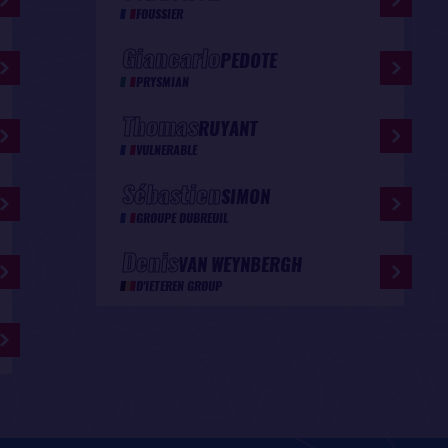
FOUSSIER
Giancarlo
PEDOTE
PRYSMIAN
Thomas
RUYANT
VULNERABLE
Sébastien
SIMON
GROUPE DUBREUIL
Denis
VAN WEYNBERGH
D'IETEREN GROUP