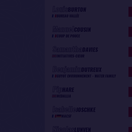
Louis
BURTON
BUREAU VALLÉE
Manuel
COUSIN
COUP DE POUCE
Samantha
DAVIES
INITIATIVES-CŒUR
Benjamin
DUTREUX
GUYOT ENVIRONNEMENT - WATER FAMILY
Pip
HARE
MEDALLIA
Isabelle
JOSCHKE
MACSF
Nicolas
LUNVEN