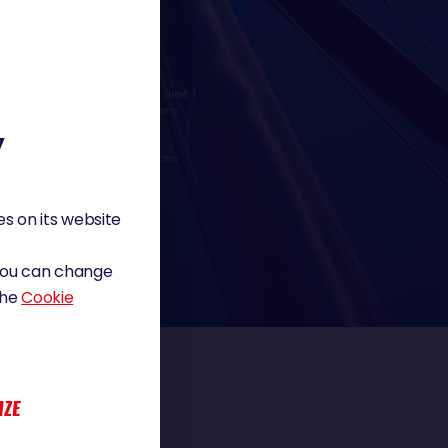
lons que vous bénéficiez d'un droit
ctives post mortem des informations
tes : SAEM Vendée - 38 Rue du
Y
vous avez au sujet des informations
nt du droit à déposer une
es à caractère personnel :
s on its website
 You can change
the
Cookie
IZE