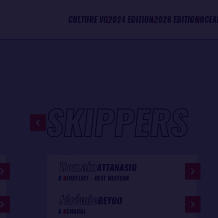
CULTURE VG
2024 EDITION
2028 EDITION
OCEA
SKIPPERS
Romain
ATTANASIO
FORTINET - BEST WESTERN
Jérémie
BEYOU
CHARAL