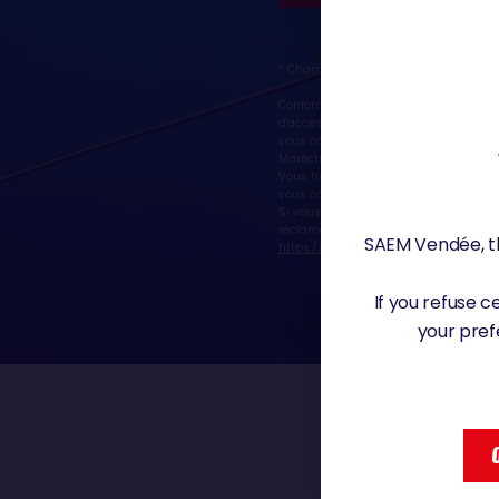
* Champs obligatoires
Conformément au règlement (UE) n° 20
d'accès, de rectification, d'oppositio
vous concernant. Vous pouvez exercer
Maréchal Foch - 85923 LA ROCHE SUR
Vous trouverez toutes les informations
vous concernant en cliquant sur ce li
Si vous estimez, après nous avoir co
réclamation ou une plainte auprès de 
SAEM Vendée, th
https://www.cnil.fr/fr
If you refuse 
your pref