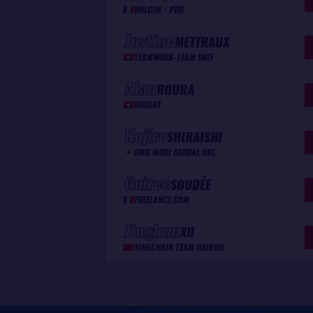
HOLCIM - PRB
Justine
METTRAUX
TEAMWORK-TEAM SNEF
Alan
ROURA
HUBLOT
Kojiro
SHIRAISHI
DMG MORI GLOBAL ONE
Guirec
SOUDÉE
FREELANCE.COM
Jingkun
XU
SINGCHAIN TEAM HAIKOU