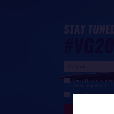
STAY TUNE
#VG20
My
email
I would like to rece
Globe organisers
I would like to rece
SUBSCRIBE