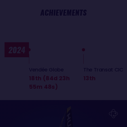
ACHIEVEMENTS
2024
Vendée Globe
The Transat CIC
18th (84d 23h
13th
55m 48s)