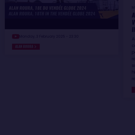
M
A
V
I
Monday, 3 February 2025 - 23:30
A
c
ALAN ROURA
p
r
s
h
r