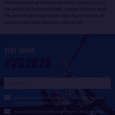
Hublot and sailing have a long history, dating back to
the origins of the brand in 1980. Almost 25 years later,
the watchmaker has chosen Alan Roura to mark his
return to the most legendary race of all!
STAY TUNED
#VG2028
My
email
I would like to receive news from SAEM Vendée,
the Vendée Globe organisers
I would like to receive news from SAEM Vendée