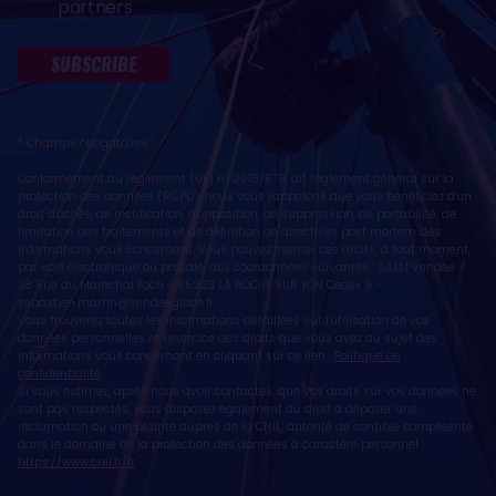
partners
SUBSCRIBE
* Champs obligatoires
Conformément au règlement (UE) n° 2016/679, dit règlement général sur la
protection des données (RGPD), nous vous rappelons que vous bénéficiez d'un
droit d'accès, de rectification, d'opposition, de suppression, de portabilité, de
limitation des traitements et de définition de directives post mortem des
informations vous concernant. Vous pouvez exercer ces droits, à tout moment,
par voie électronique ou postale, aux coordonnées suivantes : SAEM Vendée -
38 Rue du Maréchal Foch - 85923 LA ROCHE SUR YON Cedex 9 -
sebastien.martin@vendeeglobe.fr
.
Vous trouverez toutes les informations détaillées sur l'utilisation de vos
données personnelles et l’exercice des droits que vous avez au sujet des
informations vous concernant en cliquant sur ce lien :
Politique de
confidentialité
.
Si vous estimez, après nous avoir contactés, que vos droits sur vos données ne
sont pas respectés, vous disposez également du droit à déposer une
réclamation ou une plainte auprès de la CNIL, autorité de contrôle compétente
dans le domaine de la protection des données à caractère personnel :
https://www.cnil.fr/fr