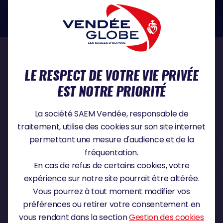
dans le domaine de la protection des données à caractère personnel :
https://www.cnil.fr/fr
NOS PARTENAIRES
LE RESPECT DE VOTRE VIE PRIVÉE
EST NOTRE PRIORITÉ
PARTENAIRE TITRE
La société SAEM Vendée, responsable de
traitement, utilise des cookies sur son site internet
permettant une mesure d'audience et de la
fréquentation.
PARTENAIRE MAJEUR
En cas de refus de certains cookies, votre
expérience sur notre site pourrait être altérée.
Vous pourrez à tout moment modifier vos
préférences ou retirer votre consentement en
vous rendant dans la section
Gestion des cookies