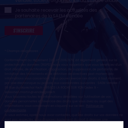
Vendée, société organisatrice du Vendée Globe
Je souhaite recevoir les actualités des
partenaires de la SAEM Vendée
S'INSCRIRE
* Champs obligatoires
Conformément au règlement (UE) n° 2016/679, dit règlement général sur la
protection des données (RGPD), nous vous rappelons que vous bénéficiez d'un
droit d'accès, de rectification, d'opposition, de suppression, de portabilité, de
limitation des traitements et de définition de directives post mortem des
informations vous concernant. Vous pouvez exercer ces droits, à tout moment,
par voie électronique ou postale, aux coordonnées suivantes : SAEM Vendée -
38 Rue du Maréchal Foch - 85923 LA ROCHE SUR YON Cedex 9 -
sebastien.martin@vendeeglobe.fr
.
Vous trouverez toutes les informations détaillées sur l'utilisation de vos
données personnelles et l’exercice des droits que vous avez au sujet des
informations vous concernant en cliquant sur ce lien :
Politique de
confidentialité
.
Si vous estimez, après nous avoir contactés, que vos droits sur vos données ne
sont pas respectés, vous disposez également du droit à déposer une
réclamation ou une plainte auprès de la CNIL, autorité de contrôle compétente