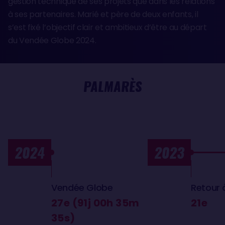
gestion technique de ses projets que dans les relations
à ses partenaires. Marié et père de deux enfants, il
s’est fixé l’objectif clair et ambitieux d’être au départ
du Vendée Globe 2024.
PALMARÈS
2024
2023
Vendée Globe
Retour 
27e (91j 00h 35m
21e
35s)