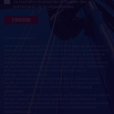
Je souhaite recevoir les actualités des
partenaires de la SAEM Vendée
S'INSCRIRE
* Champs obligatoires
Conformément au règlement (UE) n° 2016/679, dit règlement général sur la
protection des données (RGPD), nous vous rappelons que vous bénéficiez d'un
droit d'accès, de rectification, d'opposition, de suppression, de portabilité, de
limitation des traitements et de définition de directives post mortem des
informations vous concernant. Vous pouvez exercer ces droits, à tout moment,
par voie électronique ou postale, aux coordonnées suivantes : SAEM Vendée -
38 Rue du Maréchal Foch - 85923 LA ROCHE SUR YON Cedex 9 -
sebastien.martin@vendeeglobe.fr
.
Vous trouverez toutes les informations détaillées sur l'utilisation de vos
données personnelles et l’exercice des droits que vous avez au sujet des
informations vous concernant en cliquant sur ce lien :
Politique de
confidentialité
.
Si vous estimez, après nous avoir contactés, que vos droits sur vos données ne
sont pas respectés, vous disposez également du droit à déposer une
réclamation ou une plainte auprès de la CNIL, autorité de contrôle compétente
dans le domaine de la protection des données à caractère personnel :
https://www.cnil.fr/fr