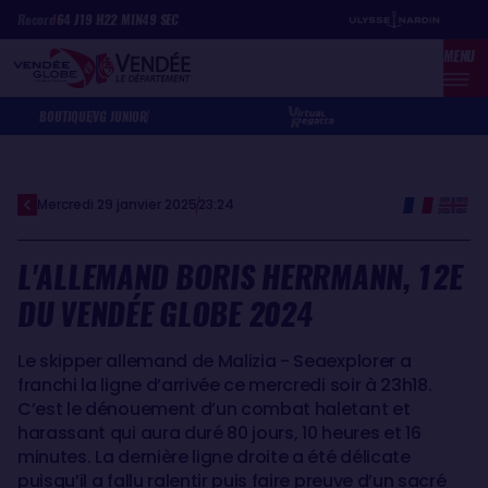
Aller
Panneau de gestion des cookies
Record
64
J
19
H
22
MIN
49
SEC
au
MENU
contenu
principal
BOUTIQUE
VG JUNIOR
Mercredi 29 janvier 2025
23:24
L'ALLEMAND BORIS HERRMANN, 12E
DU VENDÉE GLOBE 2024
Le skipper allemand de Malizia - Seaexplorer a
franchi la ligne d’arrivée ce mercredi soir à 23h18.
C’est le dénouement d’un combat haletant et
harassant qui aura duré 80 jours, 10 heures et 16
minutes. La dernière ligne droite a été délicate
puisqu’il a fallu ralentir puis faire preuve d’un sacré