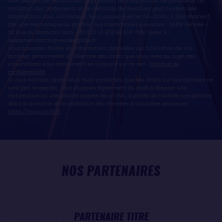
droit d'accès, de rectification, d'opposition, de suppression, de portabilité, de
limitation des traitements et de définition de directives post mortem des
informations vous concernant. Vous pouvez exercer ces droits, à tout moment,
par voie électronique ou postale, aux coordonnées suivantes : SAEM Vendée -
38 Rue du Maréchal Foch - 85923 LA ROCHE SUR YON Cedex 9 -
sebastien.martin@vendeeglobe.fr
.
Vous trouverez toutes les informations détaillées sur l'utilisation de vos
données personnelles et l’exercice des droits que vous avez au sujet des
informations vous concernant en cliquant sur ce lien :
Politique de
confidentialité
.
Si vous estimez, après nous avoir contactés, que vos droits sur vos données ne
sont pas respectés, vous disposez également du droit à déposer une
réclamation ou une plainte auprès de la CNIL, autorité de contrôle compétente
dans le domaine de la protection des données à caractère personnel :
https://www.cnil.fr/fr
NOS PARTENAIRES
PARTENAIRE TITRE