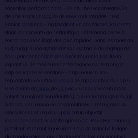
nouveau bateau et de grandes ambitions. Ses
récentes performances – 3e de The Ocean Race, 2e
de The Transat CIC, 2e de New York Vendée - Les
Sables d’Olonne – en faisaient un des favoris. Pourtant,
dans la descente de l’Atlantique, l’Allemand peine à
rester dans le sillage des plus rapides. Dans les mers du
Sud, malgré une avarie sur son système de réglage de
foil, il parvient néanmoins à réintégrer le Top 10 en
signant la 2e meilleure performance sur le tronçon
cap de Bonne Espérance - cap Leeuwin. Sa «
remontada » continue jusqu’à se rapprocher du Top 5.
Une avarie de
hook
de
J2
puis un choc avec un OANI
(objet ou animal non identifié), qui endommage son
foil
bâbord, ont raison de ses ambitions. Il rétrograde au
classement et n’a alors plus qu’un objectif :
s’accrocher et finir coûte que coûte. Boris Herrmann y
parvient, s’offrant la joie immense de franchir la ligne
du Vendée Globe pour la deuxième fois consécutive.