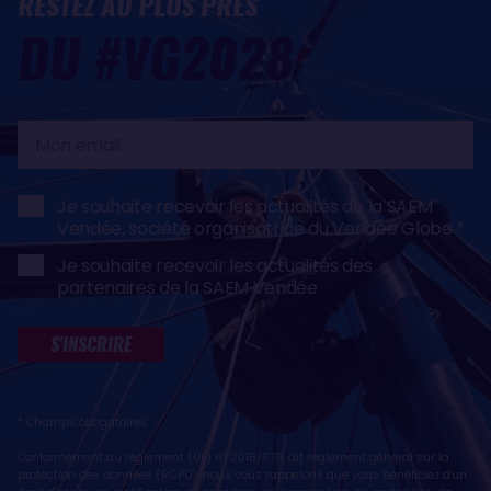
RESTEZ AU PLUS PRÈS
DU #VG2028
Mon
email
Je souhaite recevoir les actualités de la SAEM
Vendée, société organisatrice du Vendée Globe
Je souhaite recevoir les actualités des
partenaires de la SAEM Vendée
S'INSCRIRE
* Champs obligatoires
Conformément au règlement (UE) n° 2016/679, dit règlement général sur la
protection des données (RGPD), nous vous rappelons que vous bénéficiez d'un