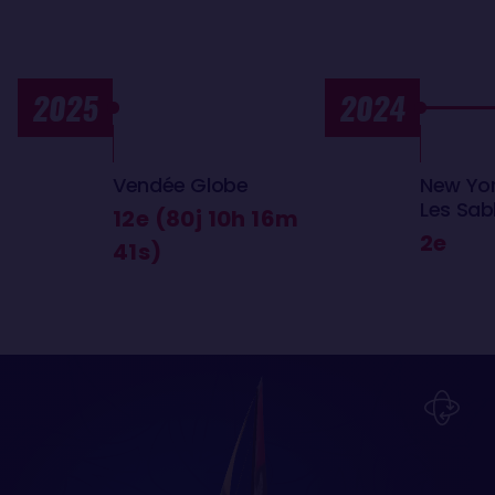
2025
2024
Vendée Globe
New Yo
Les Sab
12e (80j 10h 16m
2e
41s)