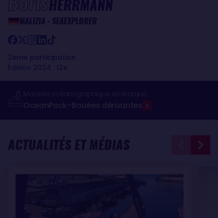
Boris
HERRMANN
MALIZIA - SEAEXPLORER
2ème participation
Édition 2024 : 12e
Matériel océanographique embarqué :
OceanPack
Bouées dérivantes
-
ACTUALITÉS ET MÉDIAS