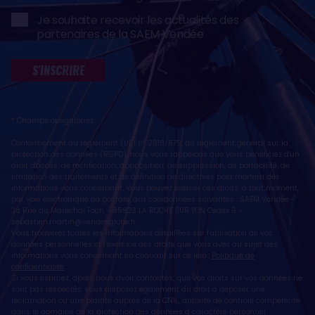
Je souhaite recevoir les actualités des
partenaires de la SAEM Vendée
S'INSCRIRE
* Champs obligatoires
Conformément au règlement (UE) n° 2016/679, dit règlement général sur la
protection des données (RGPD), nous vous rappelons que vous bénéficiez d'un
droit d'accès, de rectification, d'opposition, de suppression, de portabilité, de
limitation des traitements et de définition de directives post mortem des
informations vous concernant. Vous pouvez exercer ces droits, à tout moment,
par voie électronique ou postale, aux coordonnées suivantes : SAEM Vendée -
38 Rue du Maréchal Foch - 85923 LA ROCHE SUR YON Cedex 9 -
sebastien.martin@vendeeglobe.fr
.
Vous trouverez toutes les informations détaillées sur l'utilisation de vos
données personnelles et l’exercice des droits que vous avez au sujet des
informations vous concernant en cliquant sur ce lien :
Politique de
confidentialité
.
Si vous estimez, après nous avoir contactés, que vos droits sur vos données ne
sont pas respectés, vous disposez également du droit à déposer une
réclamation ou une plainte auprès de la CNIL, autorité de contrôle compétente
dans le domaine de la protection des données à caractère personnel :