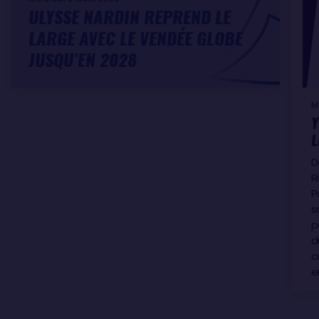
ULYSSE NARDIN REPREND LE
LARGE AVEC LE VENDÉE GLOBE
JUSQU’EN 2028
M
Y
L
D
R
P
s
p
d
c
e