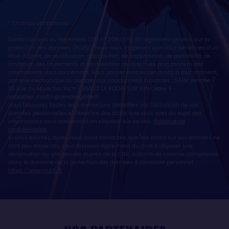
* Champs obligatoires
Conformément au règlement (UE) n° 2016/679, dit règlement général sur la
protection des données (RGPD), nous vous rappelons que vous bénéficiez d'un
droit d'accès, de rectification, d'opposition, de suppression, de portabilité, de
limitation des traitements et de définition de directives post mortem des
informations vous concernant. Vous pouvez exercer ces droits, à tout moment,
par voie électronique ou postale, aux coordonnées suivantes : SAEM Vendée -
38 Rue du Maréchal Foch - 85923 LA ROCHE SUR YON Cedex 9 -
sebastien.martin@vendeeglobe.fr
.
Vous trouverez toutes les informations détaillées sur l'utilisation de vos
données personnelles et l’exercice des droits que vous avez au sujet des
informations vous concernant en cliquant sur ce lien :
Politique de
confidentialité
.
Si vous estimez, après nous avoir contactés, que vos droits sur vos données ne
sont pas respectés, vous disposez également du droit à déposer une
réclamation ou une plainte auprès de la CNIL, autorité de contrôle compétente
dans le domaine de la protection des données à caractère personnel :
https://www.cnil.fr/fr