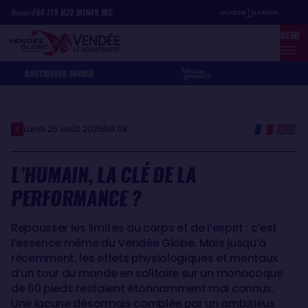
Aller
Panneau de gestion des cookies
Record
64
J
19
H
22
MIN
49
SEC
au
MENU
contenu
principal
BOUTIQUE
VG JUNIOR
Lundi 25 août 2025
09:08
L’HUMAIN, LA CLÉ DE LA
PERFORMANCE ?
Repousser les limites du corps et de l’esprit : c’est
l’essence même du Vendée Globe. Mais jusqu’à
récemment, les effets physiologiques et mentaux
d’un tour du monde en solitaire sur un monocoque
de 60 pieds restaient étonnamment mal connus.
Une lacune désormais comblée par un ambitieux