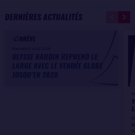
DERNIÈRES ACTUALITÉS
BRÈVE
Mercredi 5 août 2026
ULYSSE NARDIN REPREND LE
LARGE AVEC LE VENDÉE GLOBE
JUSQU’EN 2028
M
Y
L
D
R
P