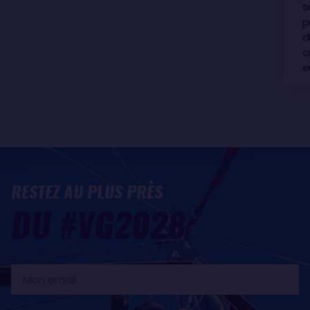
s
p
d
c
e
RESTEZ AU PLUS PRÈS
DU #VG2028
Mon
email