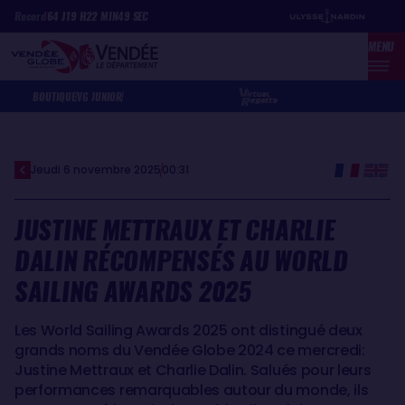
Aller
Panneau de gestion des cookies
Record
64
J
19
H
22
MIN
49
SEC
au
MENU
contenu
principal
BOUTIQUE
VG JUNIOR
Jeudi 6 novembre 2025
00:31
JUSTINE METTRAUX ET CHARLIE
DALIN RÉCOMPENSÉS AU WORLD
SAILING AWARDS 2025
Les World Sailing Awards 2025 ont distingué deux
grands noms du Vendée Globe 2024 ce mercredi:
Justine Mettraux et Charlie Dalin. Salués pour leurs
performances remarquables autour du monde, ils