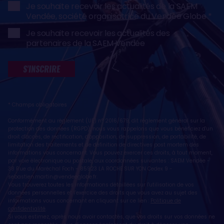
Je souhaite recevoir les actualités de la SAEM
Vendée, société organisatrice du Vendée Globe
Je souhaite recevoir les actualités des
partenaires de la SAEM Vendée
S'INSCRIRE
* Champs obligatoires
Conformément au règlement (UE) n° 2016/679, dit règlement général sur la
protection des données (RGPD), nous vous rappelons que vous bénéficiez d'un
droit d'accès, de rectification, d'opposition, de suppression, de portabilité, de
limitation des traitements et de définition de directives post mortem des
informations vous concernant. Vous pouvez exercer ces droits, à tout moment,
par voie électronique ou postale, aux coordonnées suivantes : SAEM Vendée -
38 Rue du Maréchal Foch - 85923 LA ROCHE SUR YON Cedex 9 -
sebastien.martin@vendeeglobe.fr
.
Vous trouverez toutes les informations détaillées sur l'utilisation de vos
données personnelles et l’exercice des droits que vous avez au sujet des
informations vous concernant en cliquant sur ce lien :
Politique de
confidentialité
.
Si vous estimez, après nous avoir contactés, que vos droits sur vos données ne