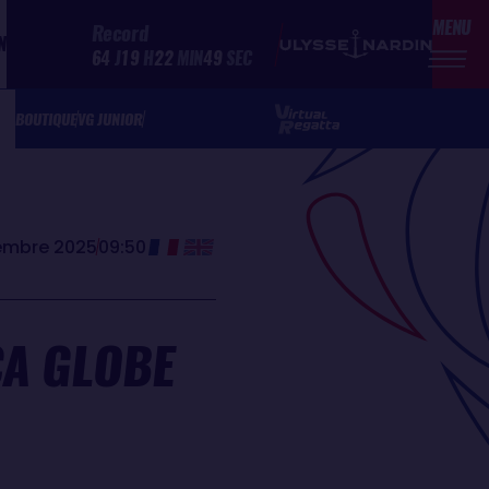
MENU
Record
N
64
J
19
H
22
MIN
49
SEC
BOUTIQUE
VG JUNIOR
cembre 2025
09:50
A GLOBE