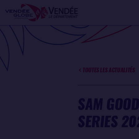
Aller
Panneau de gestion des cookies
au
contenu
principal
TOUTES LES ACTUALITÉS
SAM GOOD
SERIES 20