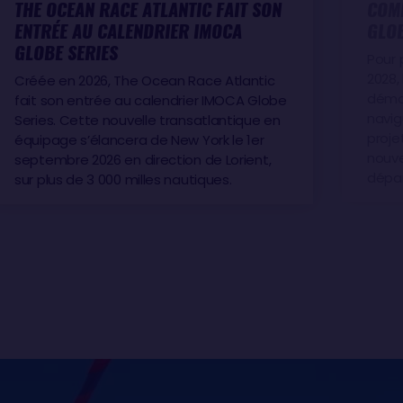
THE OCEAN RACE ATLANTIC FAIT SON
COMM
ENTRÉE AU CALENDRIER IMOCA
GLOB
GLOBE SERIES
Pour 
2028, 
Créée en 2026, The Ocean Race Atlantic
démon
fait son entrée au calendrier IMOCA Globe
navig
Series. Cette nouvelle transatlantique en
proje
équipage s’élancera de New York le 1er
nouve
septembre 2026 en direction de Lorient,
dépar
sur plus de 3 000 milles nautiques.