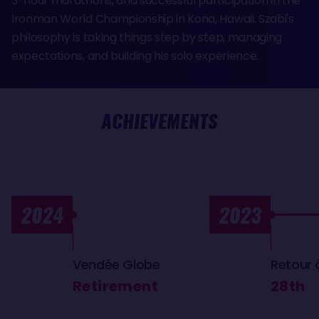
3-hour marathons, and successful participation in the
Ironman World Championship in Kona, Hawaii. Szabi's
philosophy is taking things step by step, managing
expectations, and building his solo experience.
ACHIEVEMENTS
2024
2023
Vendée Globe
Retour 
Retirement
28th