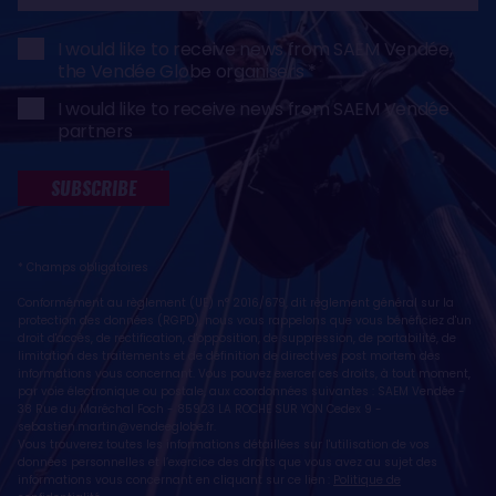
I would like to receive news from SAEM Vendée,
the Vendée Globe organisers
I would like to receive news from SAEM Vendée
partners
SUBSCRIBE
* Champs obligatoires
Conformément au règlement (UE) n° 2016/679, dit règlement général sur la
protection des données (RGPD), nous vous rappelons que vous bénéficiez d'un
droit d'accès, de rectification, d'opposition, de suppression, de portabilité, de
limitation des traitements et de définition de directives post mortem des
informations vous concernant. Vous pouvez exercer ces droits, à tout moment,
par voie électronique ou postale, aux coordonnées suivantes : SAEM Vendée -
38 Rue du Maréchal Foch - 85923 LA ROCHE SUR YON Cedex 9 -
sebastien.martin@vendeeglobe.fr
.
Vous trouverez toutes les informations détaillées sur l'utilisation de vos
données personnelles et l’exercice des droits que vous avez au sujet des
informations vous concernant en cliquant sur ce lien :
Politique de