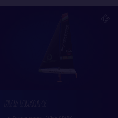
NEW EUROPE
Former names : AVIVA, STARK