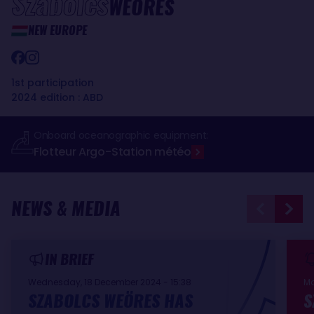
Szabolcs
WEÖRES
NEW EUROPE
1st participation
2024 edition : ABD
Onboard oceanographic equipment:
Flotteur Argo
Station météo
-
NEWS & MEDIA
IN BRIEF
Wednesday, 18 December 2024 - 15:38
Mo
SZABOLCS WEÖRES HAS
S