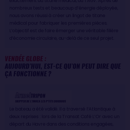
exactement au titane médical, du TA6V. Après de
nombreux tests et beaucoup d’énergie déployée,
nous avons réussi à créer un lingot de titane
médical pour fabriquer les premières pièces.
L’objectif est de faire émerger une véritable filière
d’économie circulaire, au-delà de ce seul projet.
VENDÉE GLOBE :
AUJOURD’HUI, EST-CE QU’ON PEUT DIRE QUE
ÇA FONCTIONNE ?
Armel
TRIPON
SKIPPER DE L'IMOCA LES P'TITS DOUDOUS
Le bateau a été validé. Il a traversé l’Atlantique à
deux reprises : lors de la Transat Café L’Or avec un
départ du Havre dans des conditions engagées,