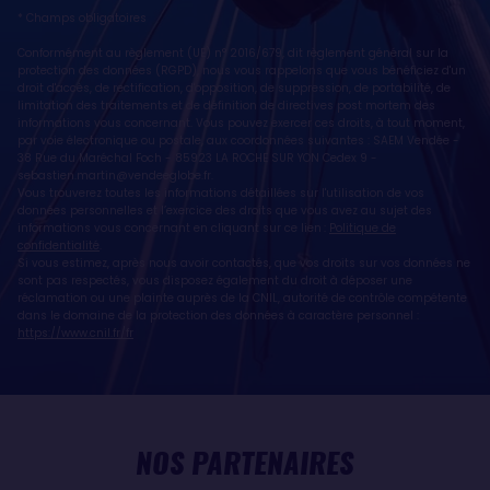
* Champs obligatoires
Conformément au règlement (UE) n° 2016/679, dit règlement général sur la
protection des données (RGPD), nous vous rappelons que vous bénéficiez d'un
droit d'accès, de rectification, d'opposition, de suppression, de portabilité, de
limitation des traitements et de définition de directives post mortem des
informations vous concernant. Vous pouvez exercer ces droits, à tout moment,
par voie électronique ou postale, aux coordonnées suivantes : SAEM Vendée -
38 Rue du Maréchal Foch - 85923 LA ROCHE SUR YON Cedex 9 -
sebastien.martin@vendeeglobe.fr
.
Vous trouverez toutes les informations détaillées sur l'utilisation de vos
données personnelles et l’exercice des droits que vous avez au sujet des
informations vous concernant en cliquant sur ce lien :
Politique de
confidentialité
.
Si vous estimez, après nous avoir contactés, que vos droits sur vos données ne
sont pas respectés, vous disposez également du droit à déposer une
réclamation ou une plainte auprès de la CNIL, autorité de contrôle compétente
dans le domaine de la protection des données à caractère personnel :
https://www.cnil.fr/fr
NOS PARTENAIRES