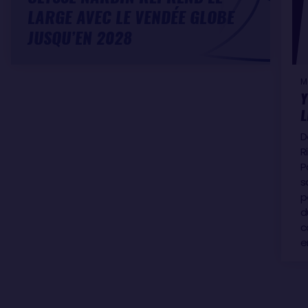
LARGE AVEC LE VENDÉE GLOBE
JUSQU’EN 2028
M
Y
L
D
R
P
s
p
d
c
e