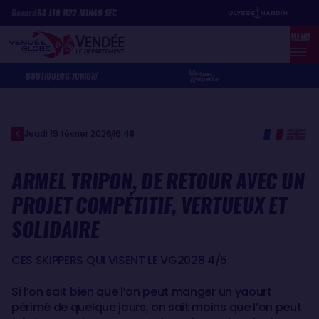
Aller
Panneau de gestion des cookies
Record
64
J
19
H
22
MIN
49
SEC
au
MENU
contenu
principal
BOUTIQUE
VG JUNIOR
Jeudi 19 février 2026
16:48
ARMEL TRIPON, DE RETOUR AVEC UN
PROJET COMPÉTITIF, VERTUEUX ET
SOLIDAIRE
CES SKIPPERS QUI VISENT LE VG2028 4/5.
Si l’on sait bien que l’on peut manger un yaourt
périmé de quelque jours, on sait moins que l’on peut