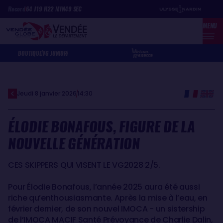
Aller
Panneau de gestion des cookies
Record
64
J
19
H
22
MIN
49
SEC
au
MENU
contenu
principal
BOUTIQUE
VG JUNIOR
Jeudi 8 janvier 2026
14:30
ÉLODIE BONAFOUS, FIGURE DE LA
NOUVELLE GÉNÉRATION
CES SKIPPERS QUI VISENT LE VG2028 2/5.
Pour Élodie Bonafous, l’année 2025 aura été aussi
riche qu’enthousiasmante. Après la mise à l’eau, en
février dernier, de son nouvel IMOCA - un sistership
de l’IMOCA MACIF Santé Prévoyance de Charlie Dalin,