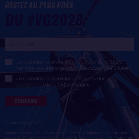
RESTEZ AU PLUS PRÈS
DU #VG2028
Mon
email
Je souhaite recevoir les actualités de la SAEM
Vendée, société organisatrice du Vendée Globe
Je souhaite recevoir les actualités des
partenaires de la SAEM Vendée
S'INSCRIRE
* Champs obligatoires
Conformément au règlement (UE) n° 2016/679, dit règlement général sur la
protection des données (RGPD), nous vous rappelons que vous bénéficiez d'un