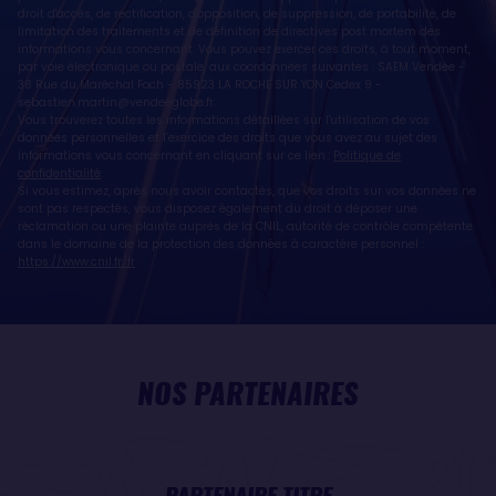
droit d'accès, de rectification, d'opposition, de suppression, de portabilité, de
limitation des traitements et de définition de directives post mortem des
informations vous concernant. Vous pouvez exercer ces droits, à tout moment,
par voie électronique ou postale, aux coordonnées suivantes : SAEM Vendée -
38 Rue du Maréchal Foch - 85923 LA ROCHE SUR YON Cedex 9 -
sebastien.martin@vendeeglobe.fr
.
Vous trouverez toutes les informations détaillées sur l'utilisation de vos
données personnelles et l’exercice des droits que vous avez au sujet des
informations vous concernant en cliquant sur ce lien :
Politique de
confidentialité
.
Si vous estimez, après nous avoir contactés, que vos droits sur vos données ne
sont pas respectés, vous disposez également du droit à déposer une
réclamation ou une plainte auprès de la CNIL, autorité de contrôle compétente
dans le domaine de la protection des données à caractère personnel :
https://www.cnil.fr/fr
NOS PARTENAIRES
PARTENAIRE TITRE