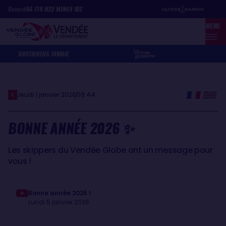
Aller
Panneau de gestion des cookies
Record
64
J
19
H
22
MIN
49
SEC
au
MENU
contenu
principal
BOUTIQUE
VG JUNIOR
Jeudi 1 janvier 2026
09:44
BONNE ANNÉE 2026 ✨
Les skippers du Vendée Globe ont un message pour
vous !
Bonne année 2026 !
Lundi 5 janvier 2026