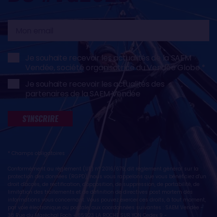
Mon
email
Je souhaite recevoir les actualités de la SAEM
Vendée, société organisatrice du Vendée Globe
Je souhaite recevoir les actualités des
partenaires de la SAEM Vendée
S'INSCRIRE
* Champs obligatoires
Conformément au règlement (UE) n° 2016/679, dit règlement général sur la
protection des données (RGPD), nous vous rappelons que vous bénéficiez d'un
droit d'accès, de rectification, d'opposition, de suppression, de portabilité, de
limitation des traitements et de définition de directives post mortem des
informations vous concernant. Vous pouvez exercer ces droits, à tout moment,
par voie électronique ou postale, aux coordonnées suivantes : SAEM Vendée -
38 Rue du Maréchal Foch - 85923 LA ROCHE SUR YON Cedex 9 -