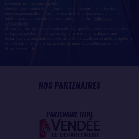
sebastien.martin@vendeeglobe.fr
.
Vous trouverez toutes les informations détaillées sur l'utilisation de vos
données personnelles et l’exercice des droits que vous avez au sujet des
informations vous concernant en cliquant sur ce lien :
Politique de
confidentialité
.
Si vous estimez, après nous avoir contactés, que vos droits sur vos données ne
sont pas respectés, vous disposez également du droit à déposer une
réclamation ou une plainte auprès de la CNIL, autorité de contrôle compétente
dans le domaine de la protection des données à caractère personnel :
https://www.cnil.fr/fr
NOS PARTENAIRES
PARTENAIRE TITRE