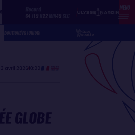
MENU
Record
N
64
J
19
H
22
MIN
49
SEC
BOUTIQUE
VG JUNIOR
3 avril 2026
10:22
ÉE GLOBE