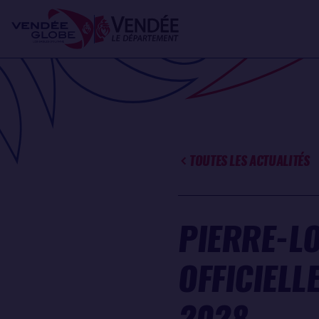
Aller
Panneau de gestion des cookies
au
contenu
principal
TOUTES LES ACTUALITÉS
PIERRE-LO
OFFICIELL
2028