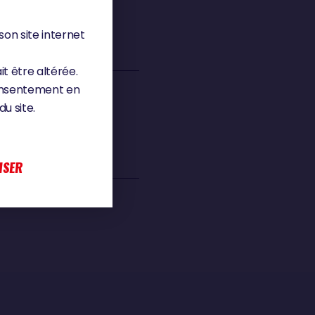
son site internet
it être altérée.
consentement en
u site.
ISER