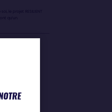
oi, le projet RESILIENT
ont qu’un.
euve en
onique ou marin
la
ux qui, au
vivre
 NOTRE