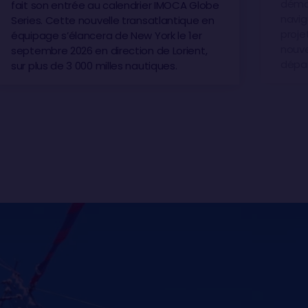
démon
fait son entrée au calendrier IMOCA Globe
navig
Series. Cette nouvelle transatlantique en
proje
équipage s’élancera de New York le 1er
nouve
septembre 2026 en direction de Lorient,
dépar
sur plus de 3 000 milles nautiques.