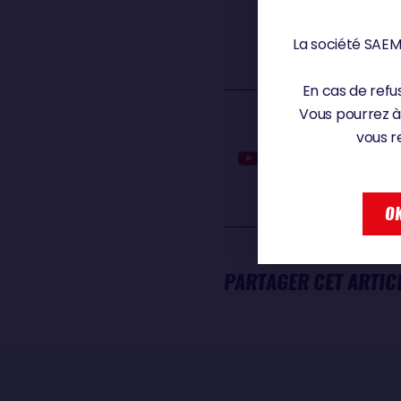
Pierre-Louis
ATT
SKIPPER DE L'IMOCA RESILIENT
La société SAEM 
En cas de refus
Vous pourrez à
vous r
Annonce Team RESILIENT
OK
PARTAGER CET ARTIC