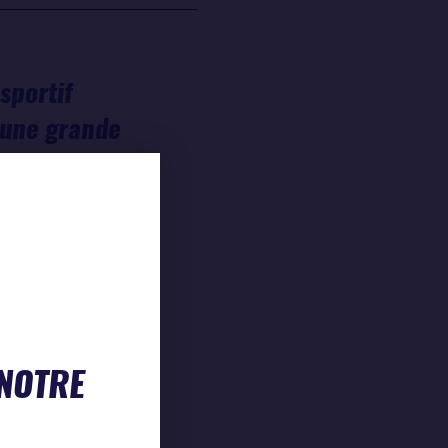
sportif
 une grande
nement porté
ambition et
prise depuis
uis 28 ans,
re conviction
ns la durée,
 NOTRE
ition