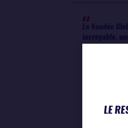
Le Vendée Glob
incroyable, un
fête populaire
par la Saem V
qu'ils font gr
toujours basée
cette course a
que les projets
LE RE
nous sommes he
consécutive.