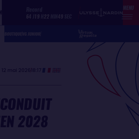
MENU
Record
N
64
J
19
H
22
MIN
49
SEC
BOUTIQUE
VG JUNIOR
 12 mai 2026
18:17
ECONDUIT
EN 2028