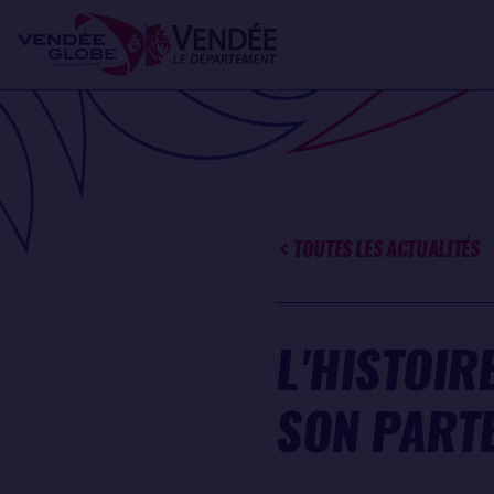
Aller
Panneau de gestion des cookies
au
contenu
principal
TOUTES LES ACTUALITÉS
L'HISTOIR
SON PART