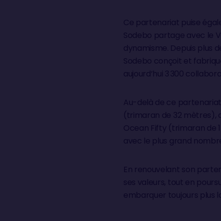
Ce partenariat puise égal
Sodebo partage avec le Ve
dynamisme. Depuis plus de 
Sodebo conçoit et fabriqu
aujourd’hui 3 300 collabora
Au-delà de ce partenaria
(trimaran de 32 mètres), 
Ocean Fifty (trimaran de 1
avec le plus grand nombre 
En renouvelant son parten
ses valeurs, tout en pours
embarquer toujours plus l