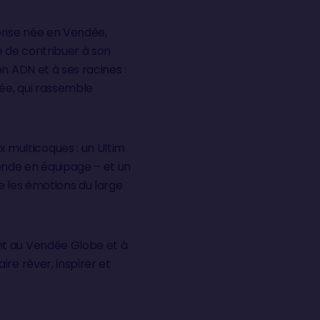
prise née en Vendée,
 de contribuer à son
n ADN et à ses racines :
ée, qui rassemble
multicoques : un Ultim
onde en équipage – et un
e les émotions du large
nt au Vendée Globe et à
re rêver, inspirer et