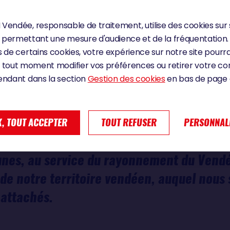
D
Vendée, responsable de traitement, utilise des cookies sur 
permettant une mesure d'audience et de la fréquentation.
 de certains cookies, votre expérience sur notre site pourra
 tout moment modifier vos préférences ou retirer votre 
endant dans la section
Gestion des cookies
en bas de page d
ent de l’engagement de Sodebo jusqu’en 
la solidité d’un partenariat construit dans 
, TOUT ACCEPTER
TOUT REFUSER
PERSONNAL
 vingt ans, nous partageons une même vis
nes, au service du rayonnement du Vendé
n de notre territoire vendéen, auquel nou
attachés.