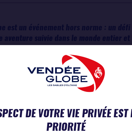
e est un événement hors norme : un défi 
e aventure suivie dans le monde entier et
 aux Sables d’Olonne. C’est aussi un évé
endée et le Département avec constance, 
andir à chaque édition. Pour Sodebo, entre
 en Vendée et engagée dans la course dep
 une résonance particulière. Fidèles à not
 solides sont ceux que l’on fait grandir da
SPECT DE VOTRE VIE PRIVÉE EST
ureux d’en être partenaire pour la 7e éd
PRIORITÉ