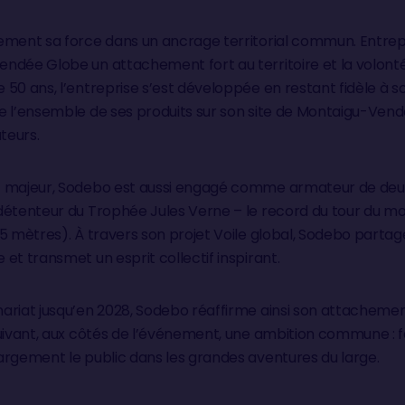
ement sa force dans un ancrage territorial commun. Entre
ndée Globe un attachement fort au territoire et la volonté
50 ans, l’entreprise s’est développée en restant fidèle à so
e l’ensemble de ses produits sur son site de Montaigu-Vend
teurs.
t majeur, Sodebo est aussi engagé comme armateur de deux 
détenteur du Trophée Jules Verne – le record du tour du m
5 mètres). À travers son projet Voile global, Sodebo partag
et transmet un esprit collectif inspirant.
ariat jusqu’en 2028, Sodebo réaffirme ainsi son attacheme
uivant, aux côtés de l’événement, une ambition commune : fai
argement le public dans les grandes aventures du large.