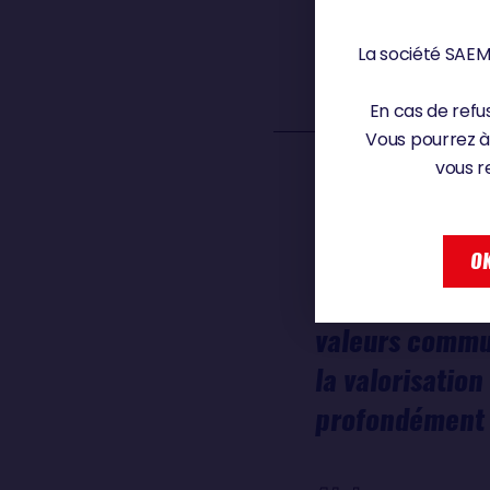
Patricia
BROCHAR
La société SAEM 
CO PRÉSIDENTE SODEBO
En cas de refus
Vous pourrez à
vous r
Le renouvellem
la fidélité et 
OK
Depuis plus de
valeurs commu
la valorisatio
profondément 