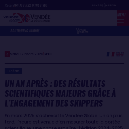
Aller
Panneau de gestion des cookies
Record
64
J
19
H
22
MIN
49
SEC
au
MENU
contenu
principal
BOUTIQUE
VG JUNIOR
Mardi 17 mars 2026
14:08
Océan
UN AN APRÈS : DES RÉSULTATS
SCIENTIFIQUES MAJEURS GRÂCE À
L’ENGAGEMENT DES SKIPPERS
En mars 2025 s’achevait le Vendée Globe. Un an plus
tard, l’heure est venue d’en mesurer toute la portée
scientifique. Une chose est sûre : l’édition 2024-2025