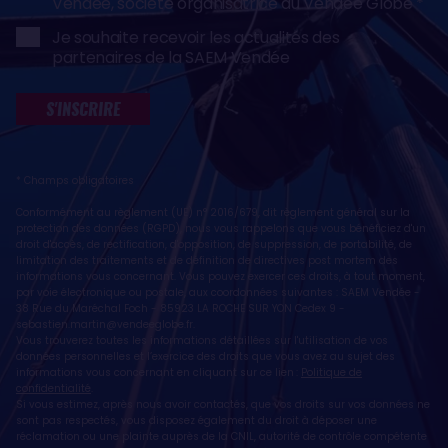
Vendée, société organisatrice du Vendée Globe
Je souhaite recevoir les actualités des
partenaires de la SAEM Vendée
S'INSCRIRE
* Champs obligatoires
Conformément au règlement (UE) n° 2016/679, dit règlement général sur la
protection des données (RGPD), nous vous rappelons que vous bénéficiez d'un
droit d'accès, de rectification, d'opposition, de suppression, de portabilité, de
limitation des traitements et de définition de directives post mortem des
informations vous concernant. Vous pouvez exercer ces droits, à tout moment,
par voie électronique ou postale, aux coordonnées suivantes : SAEM Vendée -
38 Rue du Maréchal Foch - 85923 LA ROCHE SUR YON Cedex 9 -
sebastien.martin@vendeeglobe.fr
.
Vous trouverez toutes les informations détaillées sur l'utilisation de vos
données personnelles et l’exercice des droits que vous avez au sujet des
informations vous concernant en cliquant sur ce lien :
Politique de
confidentialité
.
Si vous estimez, après nous avoir contactés, que vos droits sur vos données ne
sont pas respectés, vous disposez également du droit à déposer une
réclamation ou une plainte auprès de la CNIL, autorité de contrôle compétente