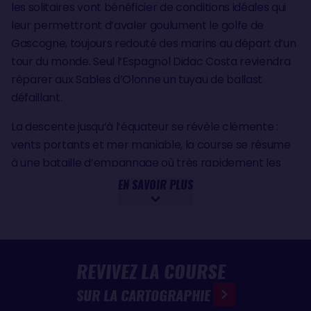
les solitaires vont bénéficier de conditions idéales qui
leur permettront d’avaler goulument le golfe de
Gascogne, toujours redouté des marins au départ d’un
tour du monde. Seul l’Espagnol Didac Costa reviendra
réparer aux Sables d’Olonne un tuyau de ballast
défaillant.
La descente jusqu’à l’équateur se révèle clémente :
vents portants et mer maniable, la course se résume
à une bataille d’empannage où très rapidement les
leaders prennent leurs marques.
EN SAVOIR PLUS
Seul Tanguy de Lamotte doit renoncer aux bords des
îles du Cap Vert : sa tête de mât s’est brisée et il n’a
pas les moyens sur place pour réparer. Il reviendra aux
Sables d’Olonne le 28 novembre.
REVIVEZ LA COURSE
LES LEADERS CREUSENT L’ÉCART
SUR LA CARTOGRAPHIE