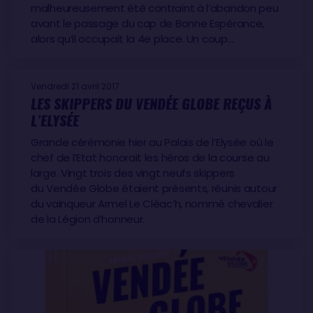
peut enfin se dire que, sauf accident, cette édition
malheureusement été contraint à l’abandon peu
2016-2017 sera la sienne. Alex Thomson n’est pas en
avant le passage du cap de Bonne Espérance,
situation de revenir. Alors que les leaders s’apprêtent à
alors qu’il occupait la 4e place. Un coup…
en terminer, Louis Burton, septième franchit l’équateur,
quand Nandor Fa, huitième, vient tout juste de passer le
Vendredi 21 avril 2017
cap Horn.
LES SKIPPERS DU VENDÉE GLOBE REÇUS À
L’ELYSÉE
Pour certains solitaires, la remontée de l’Atlantique
s’apparentera à un chemin de croix : le 11 février, Éric
Grande cérémonie hier au Palais de l’Elysée où le
Bellion est victime d’une avarie de rail de grand-voile
chef de l’Etat honorait les héros de la course au
large. Vingt trois des vingt neufs skippers
qui va l’obliger à terminer sa course sous voile d’avant
du Vendée Globe étaient présents, réunis autour
seule. Le même jour, Conrad Colman démâte au large
du vainqueur Armel Le Cléac’h, nommé chevalier
du Portugal. Le navigateur néo-zélandais refusera
de la Légion d’honneur.
d’abdiquer et réussira à bricoler un gréement de
fortune pour rejoindre les Sables d’Olonne et passer la
ligne d’arrivée.
Le 19 janvier, Armel le Cléac’h franchit la ligne d’arrivée