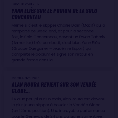
Lundi 10 avril 2017
Kojiro Shiraishi (JPA,
Spirit of Yukoh
), démâtage, le
YANN ELIÈS SUR LE PODIUM DE LA SOLO
4 décembre
CONCARNEAU
Tanguy de Lamotte (Fra,
Initiatives-Cœur
), avarie
Même si c'est le skipper Charlie Dalin (Macif) qui a
de mât, le 28 novembre
remporté ce week-end, et pour la seconde
Morgan Lagravière (Fra,
Safran
), avarie de safran,
fois, la Solo Concarneau, devant un Erwan Tabarly
le 24 novembre
(Armor Lux) très combatif, c'est bien Yann Eliès
Vincent Riou (Fra,
PRB
), avarie de quille, le 22
(Groupe Queguiner – Leucémie Espoir) qui
novembre
complète le podium et signe son retour en
Bertrand de Broc (Fra,
MACSF
), avarie de quille, le
grande forme dans la…
20 novembre
Mardi 4 avril 2017
ALAN ROURA REVIENT SUR SON VENDÉE
GLOBE...
Il y a un peu plus d’un mois, Alan Roura est devenu
le plus jeune skipper à boucler le Vendée Globe
(en 12ème position). Une incroyable performance
pour le Genevois de 24 ans qui signe son entrée