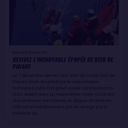
Sébastien Destremau (Fra,
Technofirst –
Faceocean
) 124j 12h 38mn
LES ABANDONS
Enda O’Coineen (Irl,
Kilcullen Voyager – Team
Ireland
), démâtage, le 1er janvier
Paul Meilhat (Fra,
SMA
), avarie de vérin de quille, le
Mercredi 12 avril 2017
REVIVEZ L'INCROYABLE ÉPOPÉE DE KITO DE
24 décembre
PAVANT
Stéphane Le Diraison (Fra,
La compagnie du Lit –
Boulogne Billancourt
), démâtage, le 23 décembre
Le 7 décembre dernier vers 2h00 du matin, Kito de
Thomas Ruyant (Fra,
Le Souffle du Nord pour le
Pavant était récupéré par le navire Marion
Dufresne II, suite à la grave avarie consécutive au
Projet Imagine
), collision avec OFNI, le 20
choc violent avec un mammifère marin. Contraint
décembre
d'abandonner son bateau, le skipper de Bastide-
Sébastien Josse (Fra,
Edmond de Rothschild
),
Otio est immédiatement pris en charge par le
avarie de foil, le 7 décembre
médecin du…
Kito de Pavant (Fra,
Bastide Otio
), collision avec un
cachalot, le 6 décembre