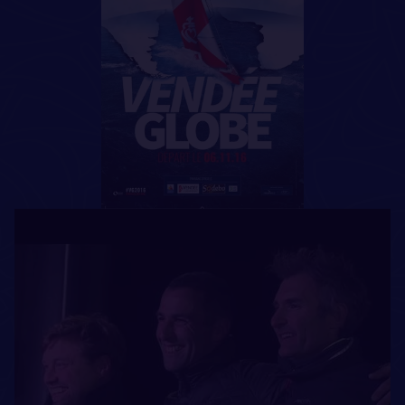
L’Atlantique Sud fait aussi de nouvelles victimes. C’est
tout d‘abord Bertrand de Broc qui jette l’éponge après
avoir heurté un OFNI. Puis, successivement Vincent Riou
et Morgan Lagravière décideront de faire route sur
Capetown, palier de quille endommagé pour l’un,
safran arraché pour l’autre. Au cap de Bonne
Espérance, Alex Thomson et Armel Le Cléac’h se
suivent à moins de cinq heures. Derrière les écarts
sont énormes : Sébastien Josse, troisième pointe à
plus d’une journée, Paul Meilhat et Jérémie Beyou à
deux jours, Thomas Ruyant huitième et Jean Le Cam,
neuvième, sont relégués à plus de cinq jours de mer de
la tête de course.
DRÔLE D’ENDROIT POUR UNE RENCONTRE
Le 28 novembre, Armel Le Cléac’h reprend la tête de
course et ne la lâchera plus jusqu’à l’arrivée. Le 30, les