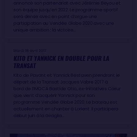
Louis Burton (Fra,
Bureau Vallée
), 87j 19h 46mn
annoncé son partenariat avec Jérémie Beyou et
Nandor Fa (Hun,
Spirit of Hungary
), 93j 22h 52mn
son équipe jusqu’en 2022. Le programme sportif
Éric Bellion (Fra,
Comme un seul Homme
), 99j 04h
sera dense avec en point d’orgue une
participation au Vendée Globe 2020 avec une
56mn
unique ambition : la victoire…
Arnaud Boissières (Fra,
La Mie Câline
) 102j 20h
24mn
Fabrice Amedeo (Fra,
Newrest – Matmut
) 103j 21h
Mardi 18 avril 2017
01mn
KITO ET YANNICK EN DOUBLE POUR LA
Alan Roura (Sui,
La Fabrique
) 105j 20h 11mn
TRANSAT
Rich Wilson (USA,
Great American IV
) 107j 00h
Kito de Pavant et Yannick Bestaven prendront le
48mn
départ de la Transat Jacques Vabre 2017 à
Didac Costa (Esp,
One Planet One Ocean
) 108j 19h
bord de l’IMOCA Bastide Otio, ex-Initiatives Cœur
51mn
que vient d’acquérir Yannick pour son
programme Vendée Globe 2020. Le bateau est
Romain Attanasio (Fra -
Famille Mary – Étamine
actuellement en chantier à Lorient. Il participera
du Lys)
109j 22h 04mn
début juin à la Giraglia…
Conrad Colman (NZL,
Foresight Natural Energy
)
110j 01h 59mn
Pieter Heerema (Ned,
No Way Back
) 116j 09h 24mn