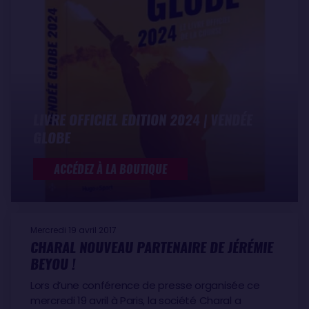
devant la bouée Nouch Sud à 16h38 (heure locale)
établissant un nouveau record en 74j 03h 36mn. Il
faudra attendre 50 jours pour voir le dernier
concurrent classé, Sébastien Destremau, franchir à
son tour la ligne d’arrivée.
LE CLASSEMENT DE L’ÉDITION
LIVRE OFFICIEL EDITION 2024 | VENDÉE
Armel Le Cléac’h (Fra,
Banque Populaire
) – 74J
GLOBE
03h 35mn
Alex Thomson (GB,
Hugo Boss
) 74j 19h 35mn
ACCÉDEZ À LA BOUTIQUE
Jérémie Beyou (Fra,
Maître CoQ
) 78j 06h 39mn
Jean-Pierre Dick (Fra,
St Michel – Virbac
) 80j 01h
46mn
Mercredi 19 avril 2017
Yann Eliès (Fra,
Quéguiner – Leucémie Espoir
) 80j
CHARAL NOUVEAU PARTENAIRE DE JÉRÉMIE
03h 11mn
BEYOU !
Jean Le Cam (Fra,
Finistère Mer Vent
) 80J 04h
Lors d’une conférence de presse organisée ce
42mn
mercredi 19 avril à Paris, la société Charal a