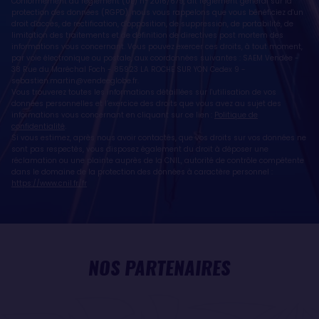
Conformément au règlement (UE) n° 2016/679, dit règlement général sur la
protection des données (RGPD), nous vous rappelons que vous bénéficiez d'un
droit d'accès, de rectification, d'opposition, de suppression, de portabilité, de
limitation des traitements et de définition de directives post mortem des
informations vous concernant. Vous pouvez exercer ces droits, à tout moment,
par voie électronique ou postale, aux coordonnées suivantes : SAEM Vendée -
38 Rue du Maréchal Foch - 85923 LA ROCHE SUR YON Cedex 9 -
sebastien.martin@vendeeglobe.fr
.
Vous trouverez toutes les informations détaillées sur l'utilisation de vos
données personnelles et l’exercice des droits que vous avez au sujet des
informations vous concernant en cliquant sur ce lien :
Politique de
confidentialité
.
Si vous estimez, après nous avoir contactés, que vos droits sur vos données ne
sont pas respectés, vous disposez également du droit à déposer une
réclamation ou une plainte auprès de la CNIL, autorité de contrôle compétente
dans le domaine de la protection des données à caractère personnel :
https://www.cnil.fr/fr
NOS PARTENAIRES