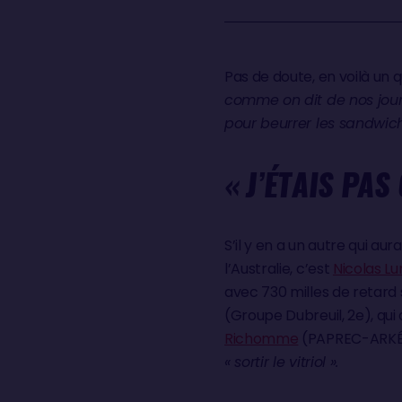
Pas de doute, en voilà un 
comme on dit de nos jour
pour beurrer les sandwich
« J’ÉTAIS PAS
S’il y en a un autre qui aur
l’Australie, c’est
Nicolas L
avec 730 milles de retard 
(Groupe Dubreuil, 2e), qui 
Richomme
(PAPREC-ARKÉA,
« sortir le vitriol ».