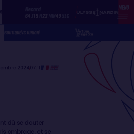
MENU
Record
N
64
J
19
H
22
MIN
49
SEC
BOUTIQUE
VG JUNIOR
cembre 2024
07:11
ent dû se douter
 pris ombrage, et se