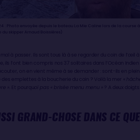
: Photo envoyée depuis le bateau La Mie Caline lors de la course à 
du skipper Arnaud Boissières)
al à passer. Ils sont tous là à se regarder du coin de l’œil à
 ils l’ont bien compris nos 37 solitaires dans l’Océan Indien 
 écouter, on en vient même à se demander : sont-ils en plei
 des emplettes à la boucherie du coin ? Voilà la mer «
hâch
re »
. Et pourqu
oi pas « brisée menu menu »
? A deux doigts 
ÉUSSI GRAND-CHOSE DANS CE QUE 