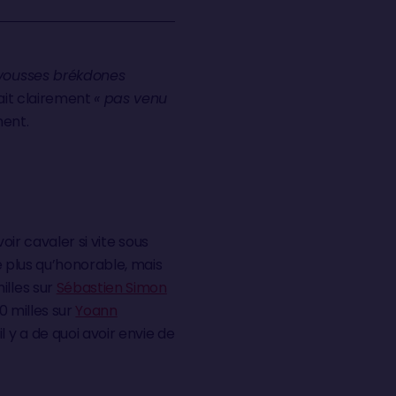
rvousses brékdones
tait clairement
« pas venu
ment.
oir cavaler si vite sous
e plus qu’honorable, mais
lles sur
Sébastien Simon
0 milles sur
Yoann
l y a de quoi avoir envie de