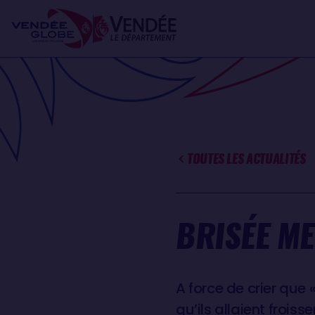
Aller
Panneau de gestion des cookies
au
contenu
principal
TOUTES LES ACTUALITÉS
BRISÉE M
A force de crier que 
qu’ils allaient froiss