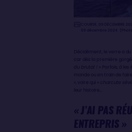
COURSE, 09 DÉCEMBRE 2024 
09 décembre 2024. (Photo 
Décidément, le verre a du m
car dès la première gorgée,
du brutal ! »
Parfois, à les
monde ou en train de faire
»
, voire qui
« charcute sévè
leur histoire…
« J’AI PAS R
ENTREPRIS »