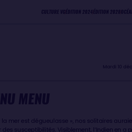
CULTURE VG
ÉDITION 2024
ÉDITION 2028
OCÉA
Mardi 10 dé
ENU MENU
« la mer est dégueulasse », nos solitaires aurai
er des susceptibilités. Visiblement, l’Indien en a