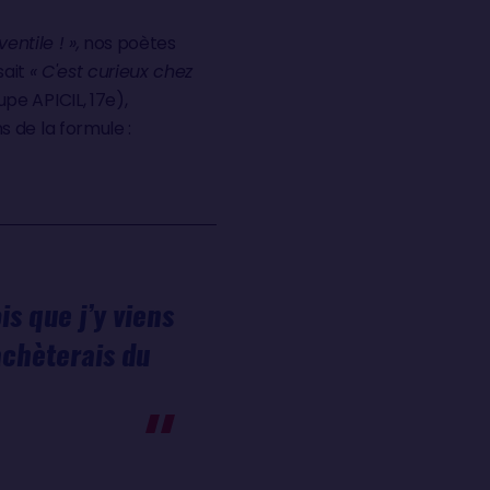
entile ! »,
nos poètes
sait
« C'est curieux chez
pe APICIL, 17e),
 de la formule :
is que j’y viens
’achèterais du