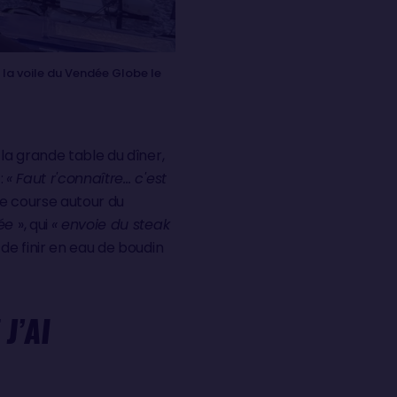
la voile du Vendée Globe le
 la grande table du dîner,
:
« Faut r'connaître… c'est
ne course autour du
ée
», qui
« envoie du steak
de finir en eau de boudin
J’AI