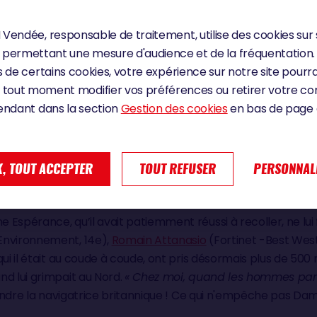
des conditions assez musclées, ça vient
Vendée, responsable de traitement, utilise des cookies sur 
core deux heures j’avais 30 nœuds et des v
permettant une mesure d'audience et de la fréquentation.
était compliqué.
 de certains cookies, votre expérience sur notre site pourra
 tout moment modifier vos préférences ou retirer votre 
endant dans la section
Gestion des cookies
en bas de page d
, TOUT ACCEPTER
TOUT REFUSER
PERSONNAL
Espérance, qu’il avait patiemment réussi à recoller, ne lui 
Environnement, 14e),
Romain Attanasio
(Fortinet -Best West
ui il était au coude à coude, ont pris désormais plus de 500 m
nd lui grimpait au Nord.
« Chez moi, quand les hommes parl
ondre la navigatrice britannique ! Ce qui n'empêche pas Dam