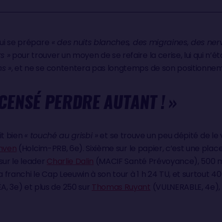
qui se prépare
« des nuits blanches, des migraines, des ne
s »
pour trouver un moyen de se refaire la cerise, lui qui n’é
s »
, et ne se contentera pas longtemps de son positionne
 CENSÉ PERDRE AUTANT ! »
ait bien
« touché au grisbi »
et se trouve un peu dépité de le v
unven
(Holcim-PRB, 6e). Sixième sur le papier, c’est une plac
sur le leader
Charlie Dalin
(MACIF Santé Prévoyance), 500 mi
a franchi le Cap Leeuwin à son tour à 1 h 24 TU, et surtout 40
 3e) et plus de 250 sur
Thomas Ruyant
(VULNERABLE, 4e), i