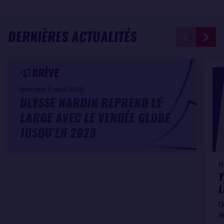
DERNIÈRES ACTUALITÉS
BRÈVE
Mercredi 5 août 2026
ULYSSE NARDIN REPREND LE
LARGE AVEC LE VENDÉE GLOBE
JUSQU’EN 2028
M
Y
L
D
R