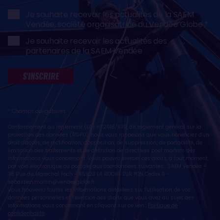
Je souhaite recevoir les actualités de la SAEM
Vendée, société organisatrice du Vendée Globe
Je souhaite recevoir les actualités des
partenaires de la SAEM Vendée
S'INSCRIRE
* Champs obligatoires
Conformément au règlement (UE) n° 2016/679, dit règlement général sur la
protection des données (RGPD), nous vous rappelons que vous bénéficiez d'un
droit d'accès, de rectification, d'opposition, de suppression, de portabilité, de
limitation des traitements et de définition de directives post mortem des
informations vous concernant. Vous pouvez exercer ces droits, à tout moment,
par voie électronique ou postale, aux coordonnées suivantes : SAEM Vendée -
38 Rue du Maréchal Foch - 85923 LA ROCHE SUR YON Cedex 9 -
sebastien.martin@vendeeglobe.fr
.
Vous trouverez toutes les informations détaillées sur l'utilisation de vos
données personnelles et l’exercice des droits que vous avez au sujet des
informations vous concernant en cliquant sur ce lien :
Politique de
confidentialité
.