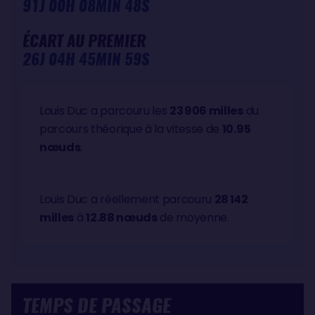
91J 00H 08MIN 48S
ÉCART AU PREMIER
26J 04H 45MIN 59S
Louis Duc a parcouru les
23 906 milles
du
parcours théorique à la vitesse de
10.95
nœuds
.
Louis Duc a réellement parcouru
28 142
milles
à
12.88 nœuds
de moyenne.
TEMPS DE PASSAGE