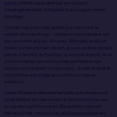
safran
tribord casse, ainsi que son support
d’hydrogénérateur, l’obligeant à une longue mission
bricolage.
Touché mais pas coulé, quatre jours plus tard, le
skipper de Fives Group – Lantana Environnement, bat
son record en solo sur 24h avec 469 milles avalés et
revient sur les premiers de son groupe, arrêtés dans la
pétole à l’entrée du Pacifique. La lutte est intense, et s’il
prend un temps les commandes, ses fameux spis
absents lui manquent terriblement… Un peu frustré, le
compétiteur est obligé de prendre son mal en
patience !
Après 48 heures dans une tempête que certains ont
choisi d’éviter en ralentissant, le Normand fonce vers
le cap Horn qu’il franchit en 26e position. Louis est
heureux et fier, même si son pilote automatique est