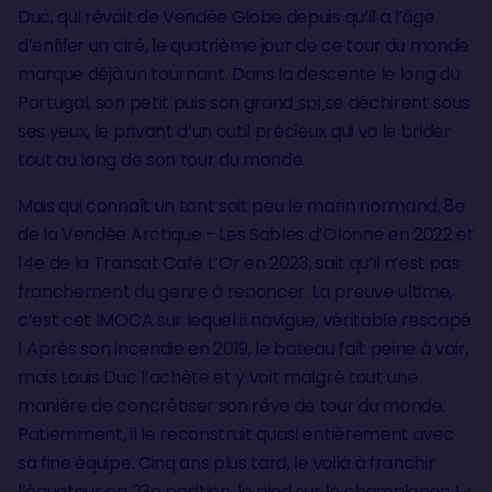
Duc, qui rêvait de Vendée Globe depuis qu’il a l’âge
d’enfiler un ciré, le quatrième jour de ce tour du monde
marque déjà un tournant. Dans la descente le long du
Portugal, son petit puis son grand
spi
se déchirent sous
ses yeux, le privant d’un outil précieux qui va le brider
tout au long de son tour du monde.
Mais qui connaît un tant soit peu le marin normand, 8e
de la Vendée Arctique - Les Sables d’Olonne en 2022 et
14e de la Transat Café L’Or en 2023, sait qu’il n’est pas
franchement du genre à renoncer. La preuve ultime,
c’est cet IMOCA sur lequel il navigue, véritable rescapé
! Après son incendie en 2019, le bateau fait peine à voir,
mais Louis Duc l’achète et y voit malgré tout une
manière de concrétiser son rêve de tour du monde.
Patiemment, il le reconstruit quasi entièrement avec
sa fine équipe. Cinq ans plus tard, le voilà à franchir
l’équateur en 23e position, le pied sur le champignon !
«