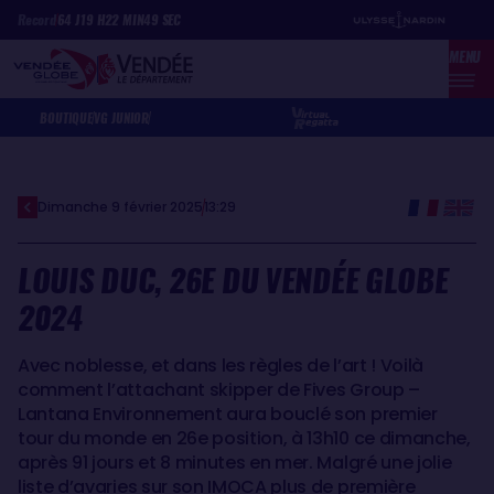
Aller
Panneau de gestion des cookies
Record
64
J
19
H
22
MIN
49
SEC
au
MENU
contenu
principal
BOUTIQUE
VG JUNIOR
Dimanche 9 février 2025
13:29
LOUIS DUC, 26E DU VENDÉE GLOBE
2024
Avec noblesse, et dans les règles de l’art ! Voilà
comment l’attachant skipper de Fives Group –
Lantana Environnement aura bouclé son premier
tour du monde en 26e position, à 13h10 ce dimanche,
après 91 jours et 8 minutes en mer. Malgré une jolie
liste d’avaries sur son IMOCA plus de première